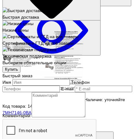
Запросить цену
Быстрая доставка
Низкие цены
Сертификаты и ГТД на все товары
Техническая поддержка
Выберите обязательные опции
Купить
Быстрый заказ
Имя
Телефон
E-mail
Наличие: уточняйте
Код товара: 14449-01
7MH7146-0BA
Комментарий
46 259 р.