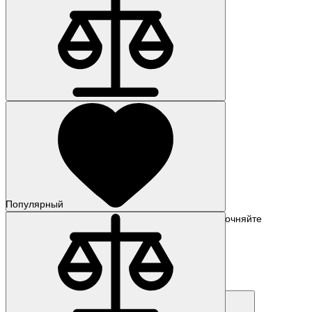
Популярный
Наличие: уточняйте
Код товара: 63068-01
6SE7018-0EP50-Z C23+F01+G91
248 544 р.