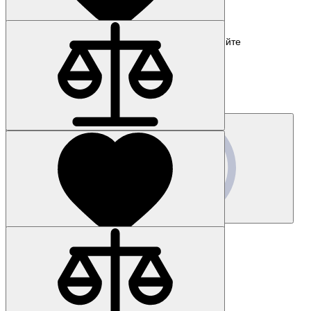
Наличие: уточняйте
Код товара: 34005-01
3SU1050-0BB40-0AA0-Z Y10
Цена по запросу
Запросить цену
Наличие: уточняйте
Код товара: 23643-01
6AV6353-1AB31-5AA0
Цена по запросу