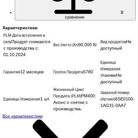
В
сравнение
Характеристики
PLM-Дата вступления в
Продукт снимается
Не
силу
Вид продуктов
90,000 Кг
Вес Нетто (Кг)
с производства с:
доступный
01.10.2024
Единица
Измерения
12 месяцев
5780
Гарантия
Группа Продукта
Не
Упаковки
доступный
Жизненный Цикл
Заказной Номер
PM400:
Продукта (PLM)
1 шт.
6SE0100-
Единицы Измерения
(Артикл)
Анонс о снятии с
1AG31-0AA7
производства.
Все характеристики