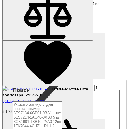
Наличие: уточняйте
Код товара: 56767-01
6SE7021-0TP50-Z C23+G91
186 923 р.
Купить
Наличие: уточняйте
Поиск
Код товара: 29542-01
6SE6420-2UD31-1CA1
58 725 р.