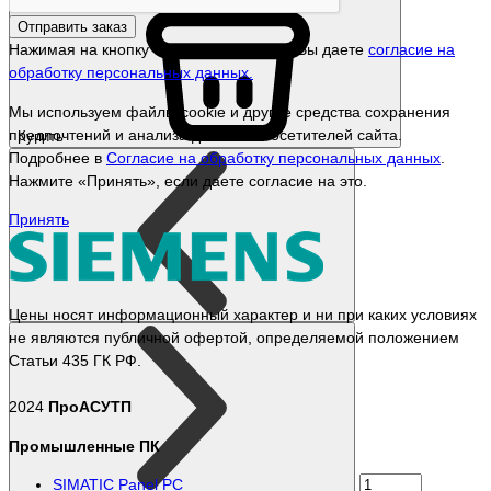
Отправить заказ
Нажимая на кнопку «Отправить заказ», Вы даете
согласие на
обработку персональных данных.
Мы используем файлы cookie и другие средства сохранения
предпочтений и анализа действий посетителей сайта.
Купить
Подробнее в
Согласие на обработку персональных данных
.
Нажмите «Принять», если даете согласие на это.
Принять
Цены носят информационный характер и ни при каких условиях
не являются публичной офертой, определяемой положением
Статьи 435 ГК РФ.
2024
ПроАСУТП
Промышленные ПК
SIMATIC Panel PС