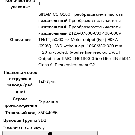
Количество в
1
упаковке
SINAMICS G180 Преобразователь частоты
низковольтный Преобразователь частоты
низковольтный Преобразователь частоты
низковольтный 2T2A-07600-090 400-690V
Описание
TN/TT, 50/60 Hz Motor output (typ.) 90kW
(690V) HWD without opt. 1060*350*320 mm
IP20 air-cooled, 6-pulse line reactor, DV/DT
Output filter EMC EN61800-3 line filter EN 55011
Class A, First environment C2
Плановый срок
отгрузки с
140 День
завода (раб.
дни)
Страна
Германия
происхождения
Товарный код
85044086
Ценовая Группа
3D2
Похожие по артикулу