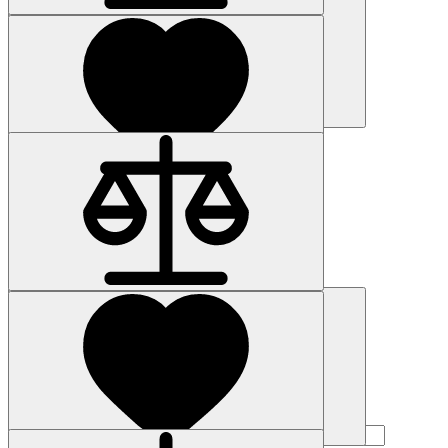
Купить
Наличие: уточняйте
Код товара: 29555-01
6SE6440-2UD15-5AA1
32 249 р.
Купить