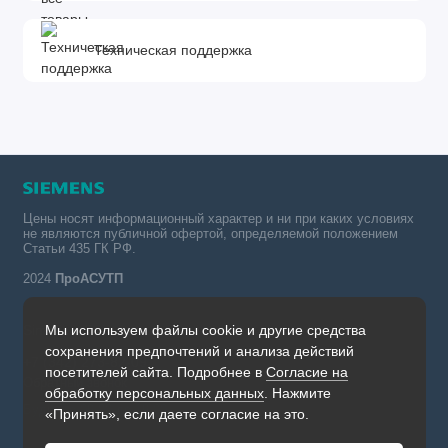
Техническая поддержка
Цены носят информационный характер и ни при каких условиях
не являются публичной офертой, определяемой положением
Статьи 435 ГК РФ.
2024
ПроАСУТП
Мы используем файлы cookie и другие средства
Simatic в России тел.:
сохранения предпочтений и анализа действий
+7 (342) 273-82-09
посетителей сайта. Подробнее в
Согласие на
Обратный звонок
обработку персональных данных
. Нажмите
Будни, с 09.00 до 19.00
«Принять», если даете согласие на это.