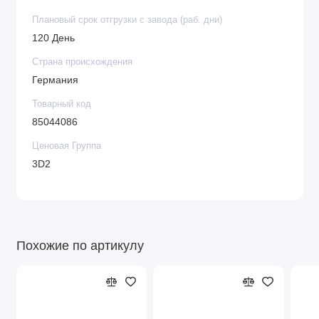
Плановый срок отгрузки с завода (раб. дни)
120 День
Страна происхождения
Германия
Товарный код
85044086
Ценовая Группа
3D2
Похожие по артикулу