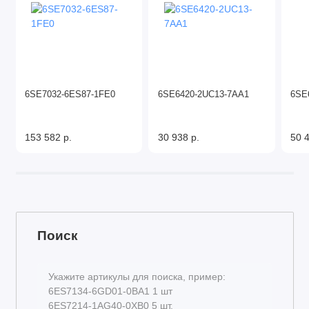
6SE7032-6ES87-1FE0
6SE6420-2UC13-7AA1
6SE
153 582 р.
30 938 р.
50 4
Поиск