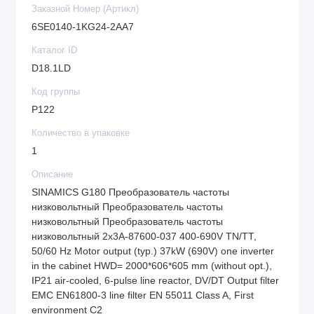
Заказной Номер (Артикл)
6SE0140-1KG24-2AA7
Каталог ID
D18.1LD
Код группы
P122
Количество в упаковке
1
Описание
SINAMICS G180 Преобразователь частоты
низковольтный Преобразователь частоты
низковольтный Преобразователь частоты
низковольтный 2x3A-87600-037 400-690V TN/TT,
50/60 Hz Motor output (typ.) 37kW (690V) one inverter
in the cabinet HWD= 2000*606*605 mm (without opt.),
IP21 air-cooled, 6-pulse line reactor, DV/DT Output filter
EMC EN61800-3 line filter EN 55011 Class A, First
environment C2