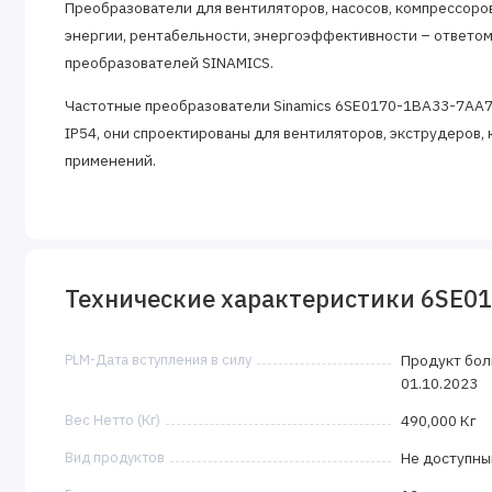
Преобразователи для вентиляторов, насосов, компрессоров
энергии, рентабельности, энергоэффективности – ответом
преобразователей SINAMICS.
Частотные преобразователи Sinamics 6SE0170-1BA33-7AA7 
IP54, они спроектированы для вентиляторов, экструдеров,
применений.
Технические характеристики 6SE0
PLM-Дата вступления в силу
Продукт бол
01.10.2023
Вес Нетто (Кг)
490,000 Кг
Вид продуктов
Не доступны