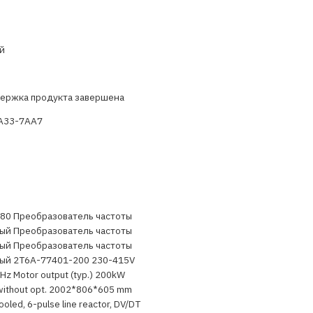
й
ержка продукта завершена
A33-7AA7
80 Преобразователь частоты
ый Преобразователь частоты
ый Преобразователь частоты
ый 2T6A-77401-200 230-415V
 Hz Motor output (typ.) 200kW
without opt. 2002*806*605 mm
oled, 6-pulse line reactor, DV/DT