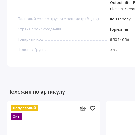
Output filter
Class A, Sec
Плановый срок отгрузки с завода (раб. дни)
по запросу
Страна происхождения
Германия
Товарный код
85044086
Ценовая Группа
3A2
Похожие по артикулу
Популярный
Хит