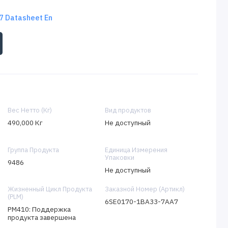
 Datasheet En
Вес Нетто (Кг)
Вид продуктов
490,000 Кг
Не доступный
Группа Продукта
Единица Измерения
Упаковки
9486
Не доступный
Жизненный Цикл Продукта
Заказной Номер (Артикл)
(PLM)
6SE0170-1BA33-7AA7
PM410: Поддержка
продукта завершена