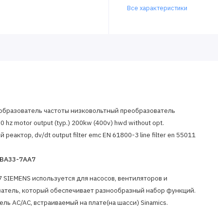
Все характеристики
еобразователь частоты низковольтный преобразователь
hz motor output (typ.) 200kw (400v) hwd without opt.
актор, dv/dt output filter emc EN 61800-3 line filter en 55011
1BA33-7AA7
SIEMENS используется для насосов, вентиляторов и
ватель, который обеспечивает разнообразный набор функций.
ль AC/AC, встраиваемый на плате(на шасси) Sinamics.