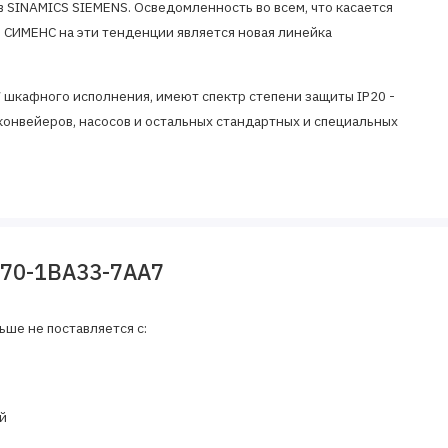
 SINAMICS SIEMENS. Осведомленность во всем, что касается
 СИМЕНС на эти тенденции является новая линейка
шкафного исполнения, имеют спектр степени защиты IP20 -
 конвейеров, насосов и остальных стандартных и специальных
170-1BA33-7AA7
ьше не поставляется с:
й