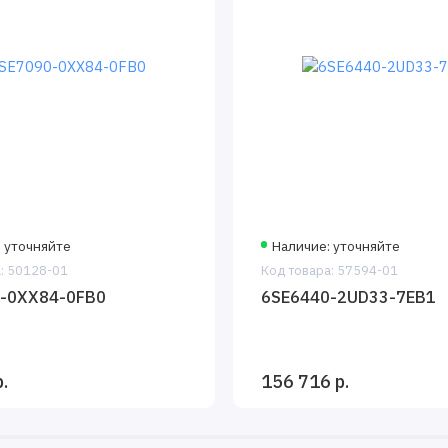
 уточняйте
Наличие: уточняйте
: 50128-01
Код товара: 57594-01
-0XX84-0FB0
6SE6440-2UD33-7EB1
.
156 716 р.