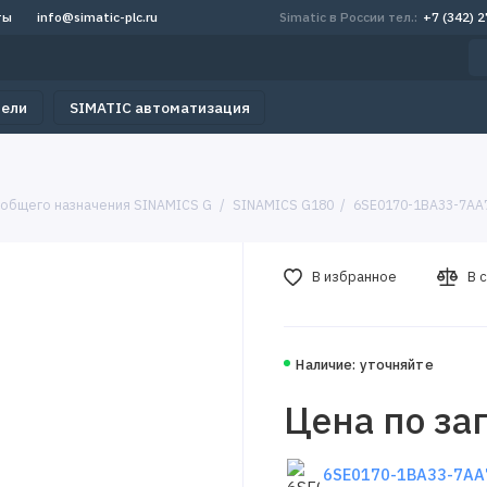
ты
info@simatic-plc.ru
Simatic в России тел.:
+7 (342) 
тели
SIMATIC автоматизация
 общего назначения SINAMICS G
SINAMICS G180
6SE0170-1BA33-7AA
В избранное
В 
Наличие: уточняйте
Цена по за
6SE0170-1BA33-7AA7