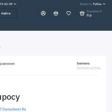
273-82-09
Валюта
Рубль
Корзина
0
Найти
0 р.
7
Siemens
сравнение
Производитель
просу
 Datasheet Ru