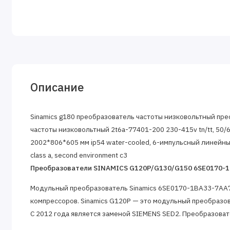
Описание
Sinamics g180 преобразователь частоты низковольтный пр
частоты низковольтный 2t6a-77401-200 230-415v tn/tt, 50/60 
2002*806*605 мм ip54 water-cooled, 6-импульсный линейный ре
class a, second environment c3
Преобразователи SINAMICS G120P/G130/G150 6SE0170-
Модульный преобразователь Sinamics 6SE0170-1BA33-7AA7 
компрессоров. Sinamics G120P — это модульный преобразо
С 2012 года является заменой SIEMENS SED2. Преобразовате