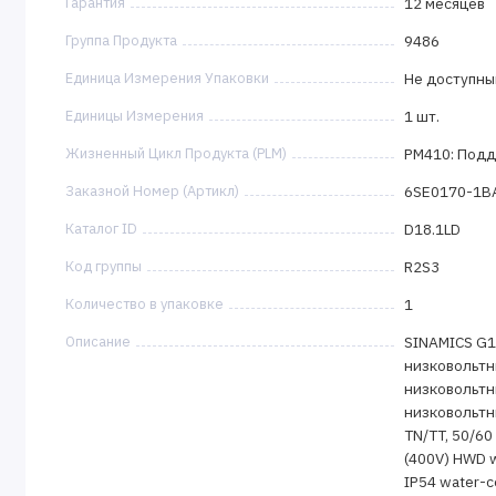
Гарантия
12 месяцев
Группа Продукта
9486
Единица Измерения Упаковки
Не доступны
Единицы Измерения
1 шт.
Жизненный Цикл Продукта (PLM)
PM410: Подд
Заказной Номер (Артикл)
6SE0170-1B
Каталог ID
D18.1LD
Код группы
R2S3
Количество в упаковке
1
Описание
SINAMICS G1
низковольтн
низковольтн
низковольтн
TN/TT, 50/60
(400V) HWD 
IP54 water-co