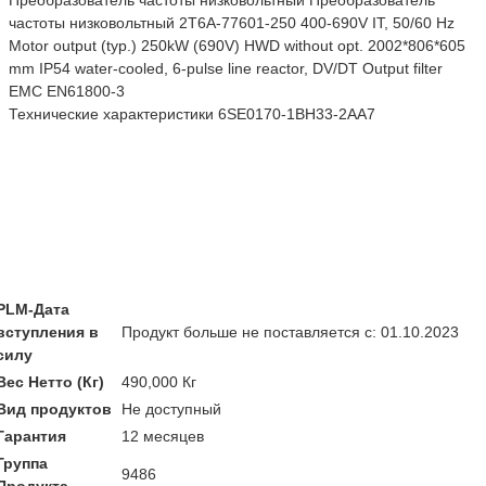
Преобразователь частоты низковольтный Преобразователь
частоты низковольтный 2T6A-77601-250 400-690V IT, 50/60 Hz
Motor output (typ.) 250kW (690V) HWD without opt. 2002*806*605
mm IP54 water-cooled, 6-pulse line reactor, DV/DT Output filter
EMC EN61800-3
Технические характеристики 6SE0170-1BH33-2AA7
PLM-Дата
вступления в
Продукт больше не поставляется с: 01.10.2023
силу
Вес Нетто (Кг)
490,000 Кг
Вид продуктов
Не доступный
Гарантия
12 месяцев
Группа
9486