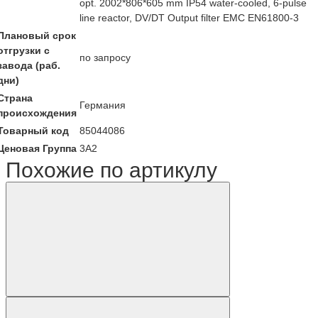
opt. 2002*806*605 mm IP54 water-cooled, 6-pulse
line reactor, DV/DT Output filter EMC EN61800-3
Плановый срок
отгрузки с
по запросу
завода (раб.
дни)
Страна
Германия
происхождения
Товарный код
85044086
Ценовая Группа
3A2
Похожие по артикулу