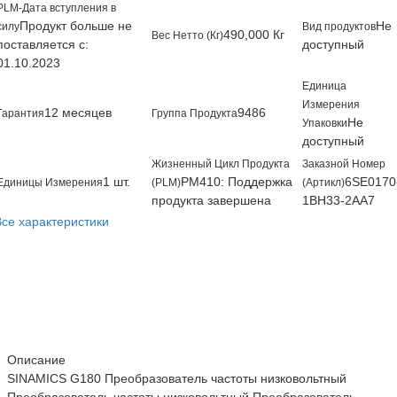
PLM-Дата вступления в
Продукт больше не
Не
силу
Вид продуктов
490,000 Кг
Вес Нетто (Кг)
поставляется с:
доступный
01.10.2023
Единица
Измерения
12 месяцев
9486
Гарантия
Группа Продукта
Не
Упаковки
доступный
Жизненный Цикл Продукта
Заказной Номер
1 шт.
PM410: Поддержка
6SE0170
Единицы Измерения
(PLM)
(Артикл)
продукта завершена
1BH33-2AA7
Все характеристики
Описание
SINAMICS G180 Преобразователь частоты низковольтный