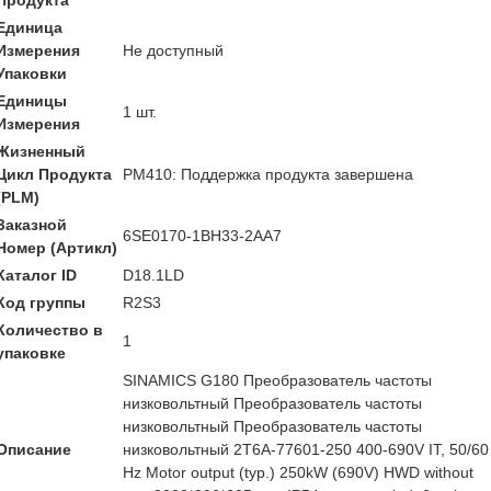
Продукта
Единица
Измерения
Не доступный
Упаковки
Единицы
1 шт.
Измерения
Жизненный
Цикл Продукта
PM410: Поддержка продукта завершена
(PLM)
Заказной
6SE0170-1BH33-2AA7
Номер (Артикл)
Каталог ID
D18.1LD
Код группы
R2S3
Количество в
1
упаковке
SINAMICS G180 Преобразователь частоты
низковольтный Преобразователь частоты
низковольтный Преобразователь частоты
Описание
низковольтный 2T6A-77601-250 400-690V IT, 50/60
Hz Motor output (typ.) 250kW (690V) HWD without