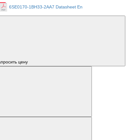
6SE0170-1BH33-2AA7 Datasheet En
апросить цену