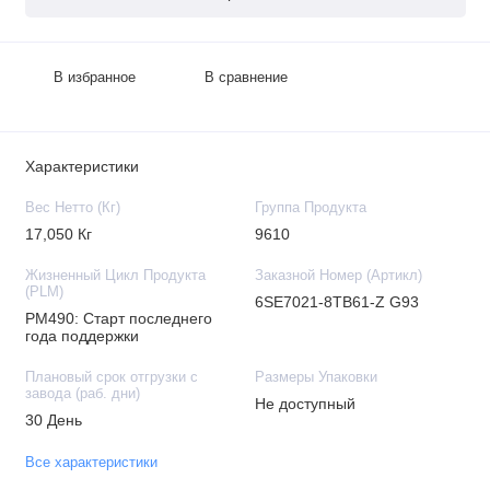
В избранное
В сравнение
Характеристики
Вес Нетто (Кг)
Группа Продукта
17,050 Кг
9610
Жизненный Цикл Продукта
Заказной Номер (Артикл)
(PLM)
6SE7021-8TB61-Z G93
PM490: Старт последнего
года поддержки
Плановый срок отгрузки с
Размеры Упаковки
завода (раб. дни)
Не доступный
30 День
Все характеристики