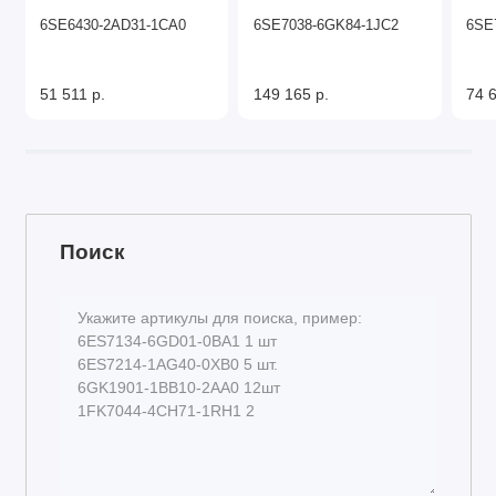
6SE6430-2AD31-1CA0
6SE7038-6GK84-1JC2
6SE
51 511 р.
149 165 р.
74 6
Поиск