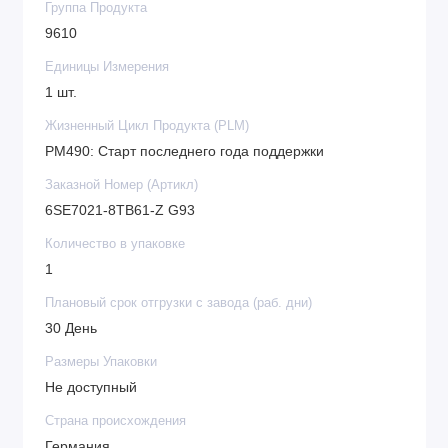
Группа Продукта
9610
Единицы Измерения
1 шт.
Жизненный Цикл Продукта (PLM)
PM490: Старт последнего года поддержки
Заказной Номер (Артикл)
6SE7021-8TB61-Z G93
Количество в упаковке
1
Плановый срок отгрузки с завода (раб. дни)
30 День
Размеры Упаковки
Не доступный
Страна происхождения
Германия