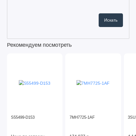
Рекомендуем посмотреть
S55499-D153
7MH7725-1AF
3SU