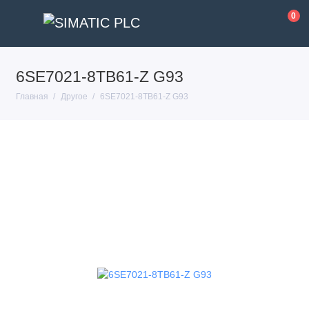
0
6SE7021-8TB61-Z G93
Главная
Другое
6SE7021-8TB61-Z G93