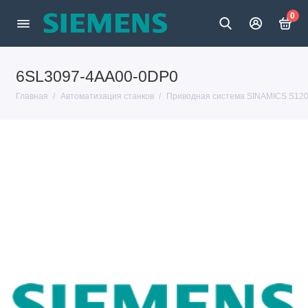
0
6SL3097-4AA00-0DP0
Главная
Автоматизация станков
Приводная система SINAMICS S12