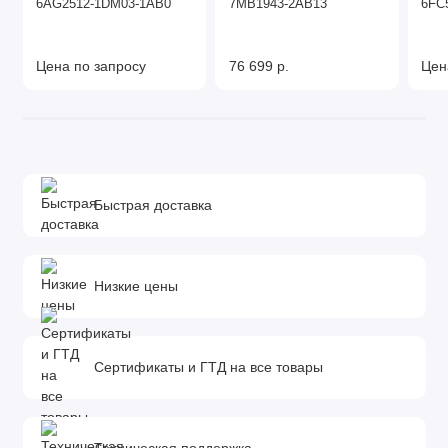
6AG2512-1DM03-1AB0
7MB1943-2AB13
6FC
Цена по запросу
76 699 р.
Цен
Быстрая доставка
Низкие цены
Сертификаты и ГТД на все товары