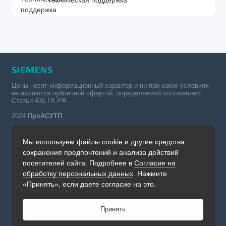
Техническая поддержка
Цены носят информационный характер и ни при каких условиях
не являются публичной офертой, определяемой положением
Статьи 435 ГК РФ.
2024
ПроАСУТП
Мы используем файлы cookie и другие средства
Simatic в России тел.:
сохранения предпочтений и анализа действий
+7 (342) 273-82-09
посетителей сайта. Подробнее в
Согласие на
Обратный звонок
обработку персональных данных
. Нажмите
Будни, с 09.00 до 19.00
«Принять», если даете согласие на это.
Принять