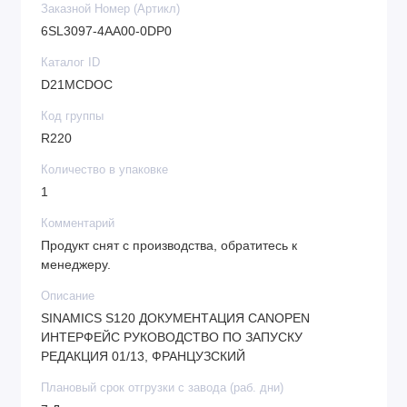
Заказной Номер (Артикл)
6SL3097-4AA00-0DP0
Каталог ID
D21MCDOC
Код группы
R220
Количество в упаковке
1
Комментарий
Продукт снят с производства, обратитесь к
менеджеру.
Описание
SINAMICS S120 ДОКУМЕНТАЦИЯ CANOPEN
ИНТЕРФЕЙС РУКОВОДСТВО ПО ЗАПУСКУ
РЕДАКЦИЯ 01/13, ФРАНЦУЗСКИЙ
Плановый срок отгрузки с завода (раб. дни)