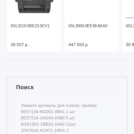
6SL3210-5BE23-0CV1
6SL3000-0EE38-8AA0
6SL
26 027 р.
447 553 р.
30 8
Поиск