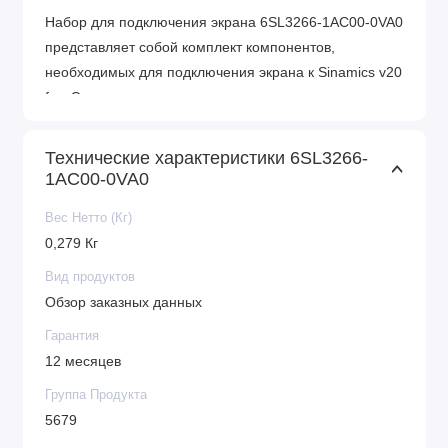
Набор для подключения экрана 6SL3266-1AC00-0VA0
представляет собой комплект компонентов,
необходимых для подключения экрана к Sinamics v20
fsc. Это позволяет операторам контролировать и
управлять процессом через графический интерфейс.
Набор включает в себя все необходимые кабели,
Технические характеристики 6SL3266-
разъемы и инструкции по установке.
1AC00-0VA0
Благодаря продукту 6SL3266-1AC00-0VA0 от Siemens
Вес Нетто (Кг)
вы сможете улучшить производительность и
0,279 Кг
эффективность своего производства, получая полный
Вид продуктов
контроль и гибкость в управлении электрическими
Обзор заказных данных
двигателями.
Гарантия
12 месяцев
Группа Продукта
5679