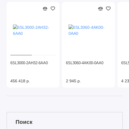
6SL3000-2AH32-6AA0
6SL3060-4AK00-0AA0
6SL
456 418 р.
2 945 р.
4 23
Поиск