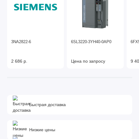
3NA2822-6
6SL3220-3YH40-0AP0
6FX
2 686 р.
Цена по запросу
9 40
Быстрая доставка
Низкие цены