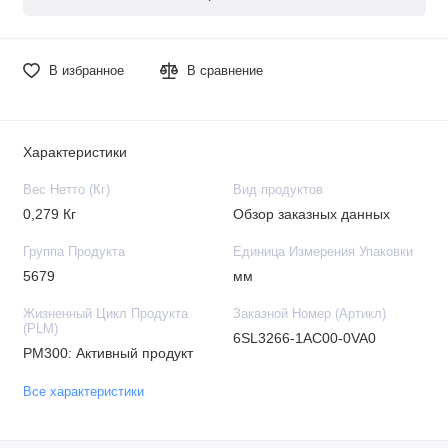
В избранное
В сравнение
Характеристики
Вес Нетто (Кг)
Вид продуктов
0,279 Кг
Обзор заказных данных
Группа Продукта
Единица Измерения Упаковки
5679
мм
Жизненный Цикл Продукта
Заказной Номер (Артикл)
(PLM)
6SL3266-1AC00-0VA0
PM300: Активный продукт
Все характеристики