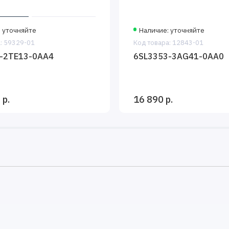
 уточняйте
Наличие: уточняйте
: 59329-01
Код товара: 12843-01
-2TE13-0AA4
6SL3353-3AG41-0AA0
 р.
16 890 р.