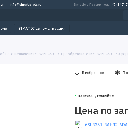
ты
info@simatic-plc.ru
Simatic в России тел.:
+7 (342) 
тели
SIMATIC автоматизация
 общего назначения SINAMICS G
Преобразователи SINAMICS G130 фор
В избранное
В 
Наличие: уточняйте
Цена по за
6SL3351-3AH32-6DA0