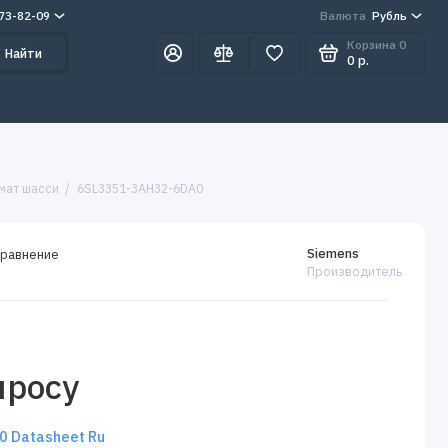
273-82-09
Валюта
Рубль
Корзина
0
Найти
0 р.
мат шасси
6SL3351-3AH32-6DA0
Siemens
сравнение
Производитель
просу
 Datasheet Ru