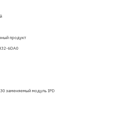
й
вный продукт
H32-6DA0
30 заменяемый модуль IPD