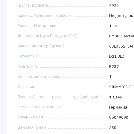
Группа Продукта
4929
Единица Измерения Упаковки
Не доступны
Единицы Измерения
1 шт.
Жизненный Цикл Продукта (PLM)
PM300: Акти
Заказной Номер (Артикл)
6SL3351-3A
Каталог ID
D21.3LD
Код группы
R2S7
Количество в упаковке
1
Описание
SINAMICS G1
Плановый срок отгрузки с завода (раб. дни)
1 День
Страна происхождения
Германия
Товарный код
85049090
Ценовая Группа
3S0