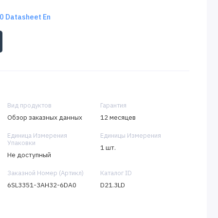
 Datasheet En
Вид продуктов
Гарантия
Обзор заказных данных
12 месяцев
Единица Измерения
Единицы Измерения
Упаковки
1 шт.
Не доступный
Заказной Номер (Артикл)
Каталог ID
6SL3351-3AH32-6DA0
D21.3LD