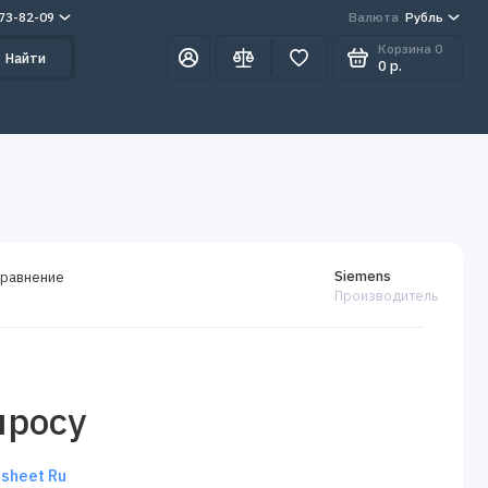
273-82-09
Валюта
Рубль
Корзина
0
Найти
0 р.
Siemens
сравнение
Производитель
просу
sheet Ru