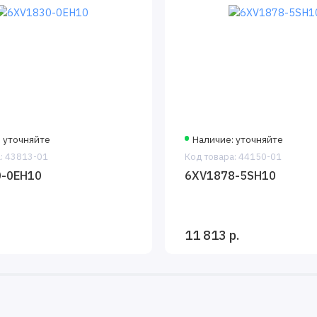
 уточняйте
Наличие: уточняйте
: 43813-01
Код товара: 44150-01
-0EH10
6XV1878-5SH10
11 813 р.