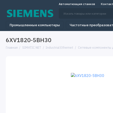
Автоматизация станков
Контак
Промышленные компьютеры
Частотные преобразова
6XV1820-5BH30
Главная
SIMATIC NET
Industrial Ethernet
Сетевые компоненты дл