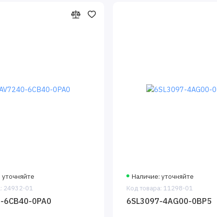
 уточняйте
Наличие: уточняйте
: 24932-01
Код товара: 11298-01
-6CB40-0PA0
6SL3097-4AG00-0BP5