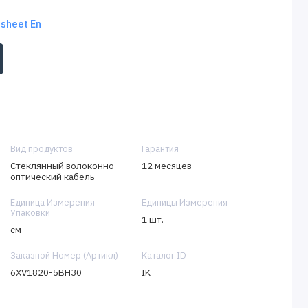
sheet En
Вид продуктов
Гарантия
Стеклянный волоконно-
12 месяцев
оптический кабель
Единица Измерения
Единицы Измерения
Упаковки
1 шт.
см
Заказной Номер (Артикл)
Каталог ID
6XV1820-5BH30
IK