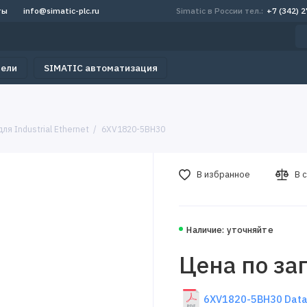
ты
info@simatic-plc.ru
Simatic в России тел.:
+7 (342) 
тели
SIMATIC автоматизация
я Industrial Ethernet
6XV1820-5BH30
В избранное
В 
Наличие: уточняйте
Цена по за
6XV1820-5BH30 Data