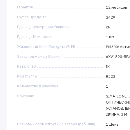
Гарантия
12 месяцев
Группа Продукта
2429
Единица Измерения Упаковки
см
Единицы Измерения
1 шт.
Жизненный Цикл Продукта (PLM)
PM300: Акти
Заказной Номер (Артикл)
6XV1820-5B
Каталог ID
IK
Код группы
R323
Количество в упаковке
1
Описание
SIMATIC NE
ОПТИЧЕСКИЙ
УСТАНОВЛЕН
ДЛИНА: 3 M
Плановый срок отгрузки с завода (раб. дни)
1 День