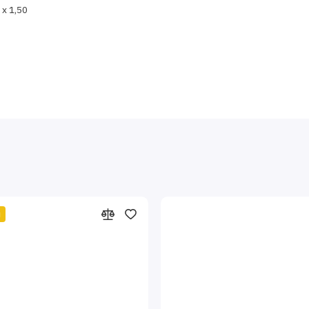
 x 1,50
й