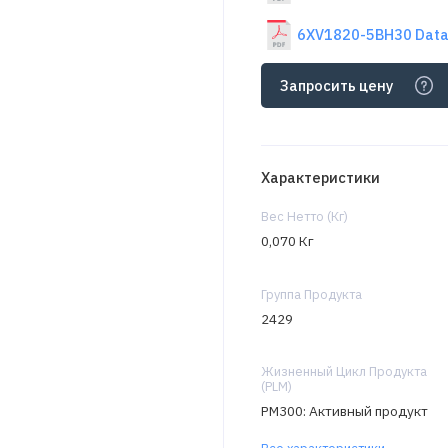
6XV1820-5BH30 Data
Запросить цену
Характеристики
Вес Нетто (Кг)
0,070 Кг
Группа Продукта
2429
Жизненный Цикл Продукта
(PLM)
PM300: Активный продукт