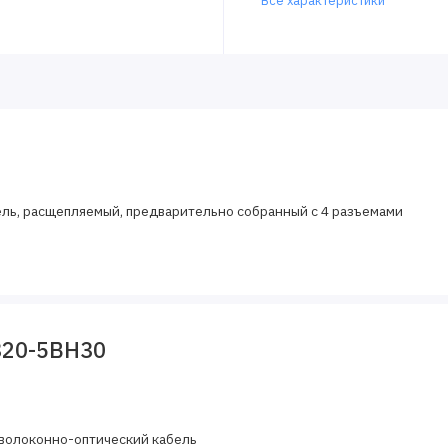
Все характеристики
бель, расщепляемый, предварительно собранный с 4 разъемами
820-5BH30
волоконно-оптический кабель