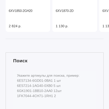
6XV1850-2GH20
6XV1870-2D
6XV
2 824 р.
1 130 р.
1 13
Поиск