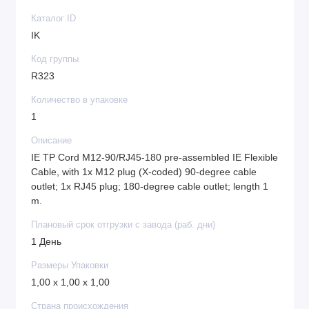
Каталог ID
IK
Код группы
R323
Количество в упаковке
1
Описание
IE TP Cord M12-90/RJ45-180 pre-assembled IE Flexible
Cable, with 1x M12 plug (X-coded) 90-degree cable
outlet; 1x RJ45 plug; 180-degree cable outlet; length 1
m.
Плановый срок отгрузки с завода (раб. дни)
1 День
Размеры Упаковки
1,00 x 1,00 x 1,00
Страна происхождения