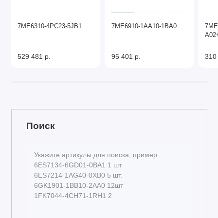
7ME6310-4PC23-5JB1
7ME6910-1AA10-1BA0
7ME
A02
529 481 р.
95 401 р.
310
Поиск