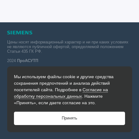
Цены носят информационный характер и ни при каких условиях
не являются публичной офертой, определяемой положением
Статьи 435 ГК РФ.
2024
ПроАСУТП
Мы используем файлы cookie и другие средства
Simatic в России тел.:
сохранения предпочтений и анализа действий
+7 (342) 273-82-09
посетителей сайта. Подробнее в
Согласие на
Обратный звонок
обработку персональных данных
. Нажмите
Будни, с 09.00 до 19.00
«Принять», если даете согласие на это.
Принять