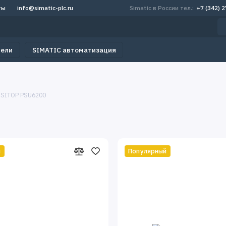
ты
info@simatic-plc.ru
Simatic в России тел.:
+7 (342) 
тели
SIMATIC автоматизация
SITOP PSU6200
й
Популярный