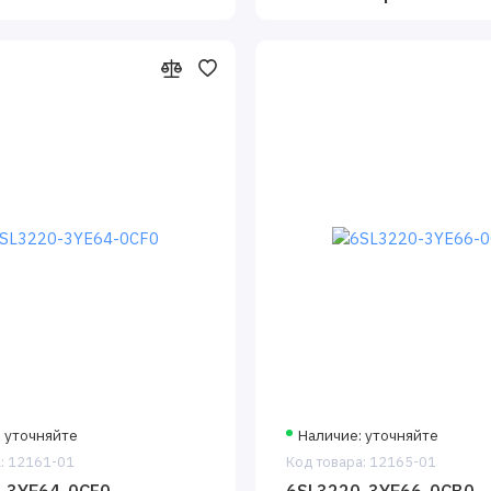
: уточняйте
Наличие: уточняйте
: 12161-01
Код товара: 12165-01
-3YE64-0CF0
6SL3220-3YE66-0CB0