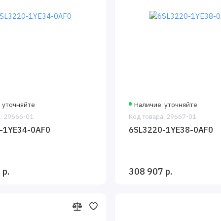
: уточняйте
Наличие: уточняйте
: 29666-01
Код товара: 29667-01
-1YE34-0AF0
6SL3220-1YE38-0AF0
 р.
308 907 р.