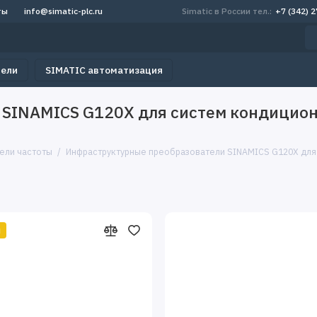
ты
info@simatic-plc.ru
Simatic в России тел.:
+7 (342) 
тели
SIMATIC автоматизация
 SINAMICS G120X для систем кондицио
ели частоты
Инфраструктурные преобразователи SINAMICS G120X дл
й