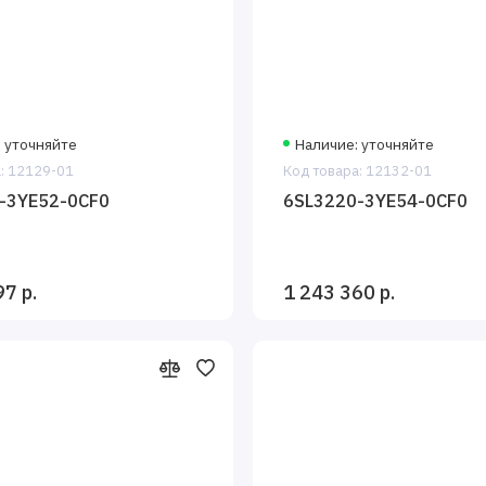
: уточняйте
Наличие: уточняйте
: 12129-01
Код товара: 12132-01
-3YE52-0CF0
6SL3220-3YE54-0CF0
97 р.
1 243 360 р.