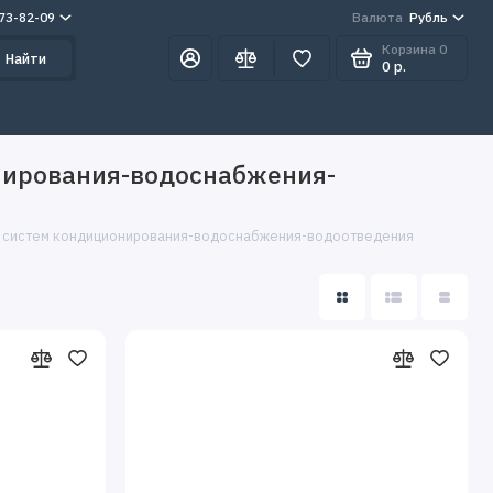
273-82-09
Валюта
Рубль
Корзина
0
Найти
0 р.
нирования-водоснабжения-
я систем кондиционирования-водоснабжения-водоотведения