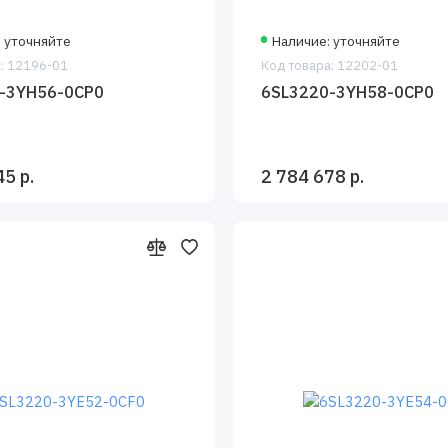
: уточняйте
Наличие: уточняйте
: 12196-01
Код товара: 12202-01
-3YH56-0CP0
6SL3220-3YH58-0CP0
45 р.
2 784 678 р.