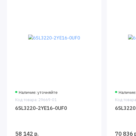
Наличие: уточняйте
Наличие
Код товара: 29669-01
Код товара
6SL3220-2YE16-0UF0
6SL3220
58 142 р.
70 836 р