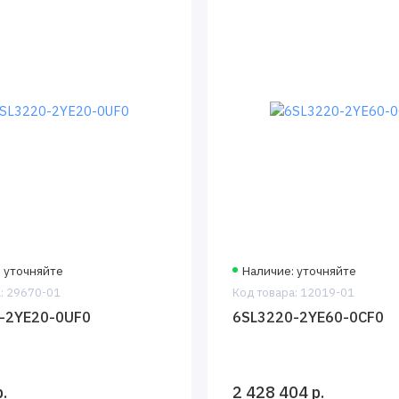
: уточняйте
Наличие: уточняйте
: 29670-01
Код товара: 12019-01
-2YE20-0UF0
6SL3220-2YE60-0CF0
.
2 428 404 р.