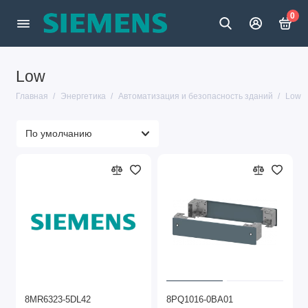
0
Low
Главная
Энергетика
Автоматизация и безопасность зданий
Low
8MR6323-5DL42
8PQ1016-0BA01