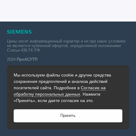
Цены носят информационный характер и ни при каких условиях
не являются публичной офертой, определяемой положением
Статьи 435 ГК РФ.
2024
ПроАСУТП
Мы используем файлы cookie и другие средства
Simatic в России тел.:
сохранения предпочтений и анализа действий
+7 (342) 273-82-09
посетителей сайта. Подробнее в
Согласие на
Обратный звонок
обработку персональных данных
. Нажмите
Будни, с 09.00 до 19.00
«Принять», если даете согласие на это.
Принять