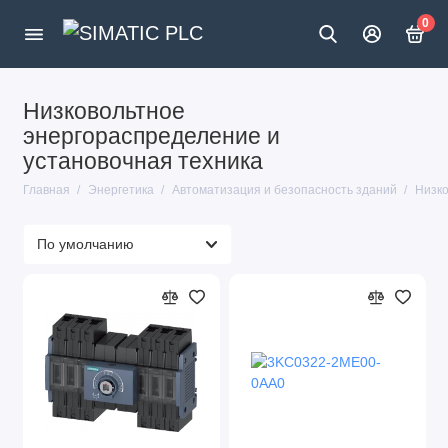
0
Низковольтное
энергораспределение и
установочная техника
Главная
Энергетика
Автоматизация и безопасность зданий
Низко