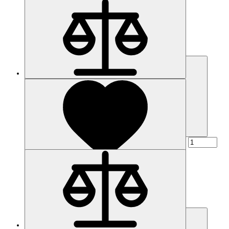
Наличие: уточняйте
Код товара: 2056-01
6ES7401-2TA01-0AA0
86 763 р.
Купить
Наличие: уточняйте
Код товара: 2057-01
6ES7403-1JA01-0AA0
39 506 р.