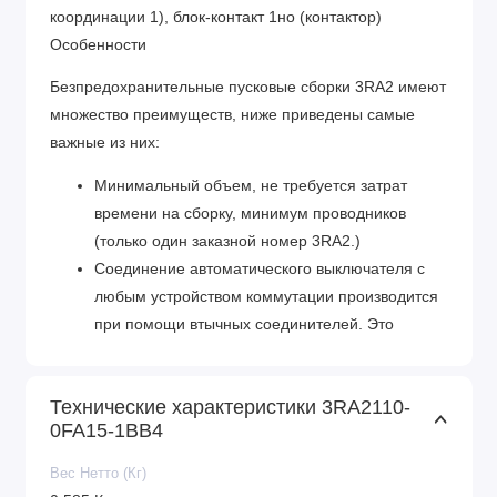
координации 1), блок-контакт 1но (контактор)
Особенности
Безпредохранительные пусковые сборки 3RA2 имеют
множество преимуществ, ниже приведены самые
важные из них:
Минимальный объем, не требуется затрат
времени на сборку, минимум проводников
(только один заказной номер 3RA2.)
Соединение автоматического выключателя с
любым устройством коммутации производится
при помощи втычных соединителей. Это
позволяет бысто и без ошибок собрать сборку с
винтовыми или пружинными зажимами.
Технические характеристики 3RA2110-
Всевозможные сертификаты позволяют
0FA15-1BB4
применять устройства во всем мире
Высокая надежность благодаря отключающей
Вес Нетто (Кг)
способности до 153 kA с типом координации 1