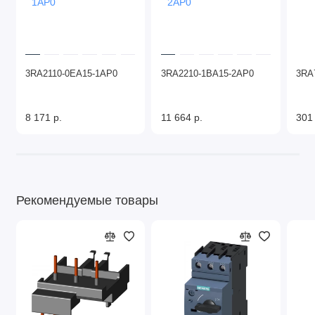
3RA2110-0EA15-1AP0
3RA2210-1BA15-2AP0
3RA
8 171 р.
11 664 р.
301 
Рекомендуемые товары