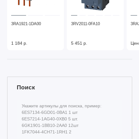
3RA1921-1DA00
3RV2011-0FA10
3RA
1 184 р.
5 451 р.
Цен
Поиск