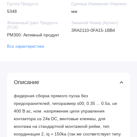
Группа Продукта
Единица Измерения Упаковки
5348
мм
Жизненный Цикл Продукта
Заказной Номер (Артикл)
(PLM)
3RA2110-0FA15-1BB4
PM300: Активный продукт
Все характеристики
Описание
фидерная сборка прямого пуска без
предохранителей, типоразмер s00, 0.35 ... 0.5a, ue
400 В ас, ном. напряжение цепи управления
контактора us 24в DC, винтовые клеммы, для
монтажа на стандартной монтажной рейке, тип
координации 2, iq = 150ka (так же соответствует типу