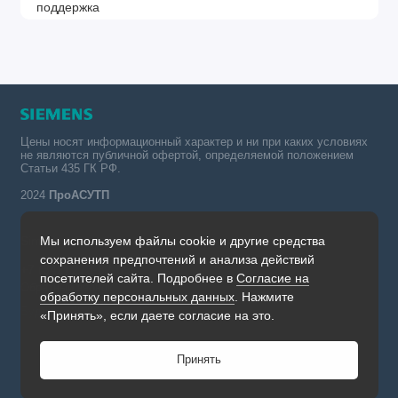
Цены носят информационный характер и ни при каких условиях
не являются публичной офертой, определяемой положением
Статьи 435 ГК РФ.
2024
ПроАСУТП
Мы используем файлы cookie и другие средства
Simatic в России тел.:
сохранения предпочтений и анализа действий
+7 (342) 273-82-09
посетителей сайта. Подробнее в
Согласие на
Обратный звонок
обработку персональных данных
. Нажмите
Будни, с 09.00 до 19.00
«Принять», если даете согласие на это.
Принять