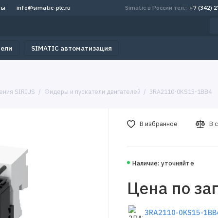
ты
info@simatic-plc.ru
Simatic в России тел.:
+7 (342) 
тели
SIMATIC автоматизация
ения SIRIUS
Фидеры и пускатели двигателей
3RA2110-0KS15-1BB4
В избранное
В 
Наличие: уточняйте
Цена по за
3RA2110-0KS15-1BB4