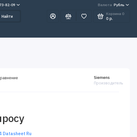
273-82-09
Валюта
Рубль
Корзина
0
Найти
0 р.
Siemens
сравнение
Производитель
просу
 Datasheet Ru