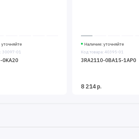
 уточняйте
Наличие: уточняйте
: 30097-01
Код товара: 40395-01
-0KA20
3RA2110-0BA15-1AP0
8 214 р.