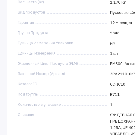
Вес Нетто (Кг)
1,170 Кг
Вид продуктов
Пусковые сб
Гарантия
12 месяцев
Группа Продукта
5348
Единица Измерения Упаковки
мм
Единицы Измерения
1 шт.
Жизненный Цикл Продукта (PLM)
PM300: Акти
Заказной Номер (Артикл)
3RA2110-0K
Каталог ID
CC-IC10
Код группы
R711
Количество в упаковке
1
Описание
ФИДЕРНАЯ С
ПРЕДОХРАНИТ
1.25A, UE 4
УПРАВЛЕНИЯ