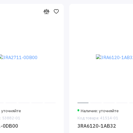
 уточняйте
Наличие: уточняйте
: 53882-01
Код товара: 41514-01
1-0DB00
3RA6120-1AB32