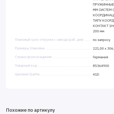
ПРУЖИННЫЕ 
ММ СИСТЕМ 
КООРДИНАЦИ
ТИПУ КООРДИ
КОНТАКТ 1Н
200 мм
Плановый срок отгрузки с завода (раб. дни)
по запросу
Размеры Упаковки
221,00 x 306
Страна происхождения
Германия
Товарный код
85364900
Ценовая Группа
41D
Похожие по артикулу