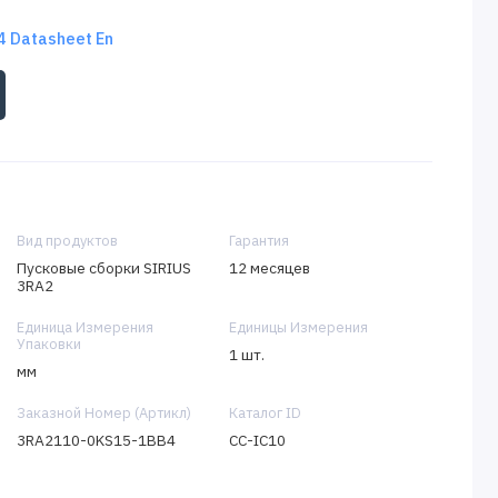
 Datasheet En
Вид продуктов
Гарантия
Пусковые сборки SIRIUS
12 месяцев
3RA2
Единица Измерения
Единицы Измерения
Упаковки
1 шт.
мм
Заказной Номер (Артикл)
Каталог ID
3RA2110-0KS15-1BB4
CC-IC10