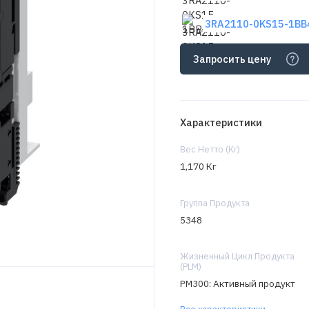
3RA2110-0KS15-1BB4
Запросить цену
Характеристики
Вес Нетто (Кг)
1,170 Кг
Группа Продукта
5348
Жизненный Цикл Продукта
(PLM)
PM300: Активный продукт