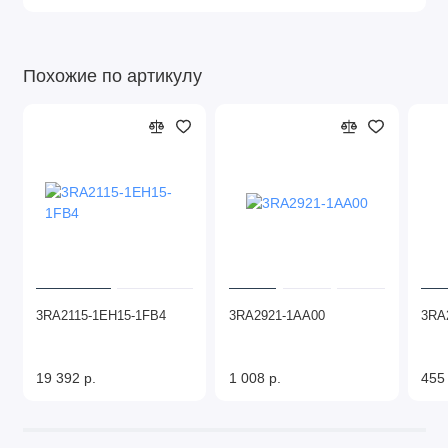
Похожие по артикулу
3RA2115-1EH15-1FB4
3RA2921-1AA00
3RA
19 392 р.
1 008 р.
455 