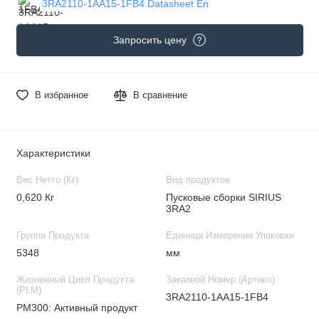
3RA2110-1AA15-1FB4 Datasheet En
Запросить цену
В избранное
В сравнение
Характеристики
Вес Нетто (Кг)
Вид продуктов
0,620 Кг
Пусковые сборки SIRIUS
3RA2
Группа Продукта
Единица Измерения Упаковки
5348
мм
Жизненный Цикл Продукта
Заказной Номер (Артикл)
(PLM)
3RA2110-1AA15-1FB4
PM300: Активный продукт