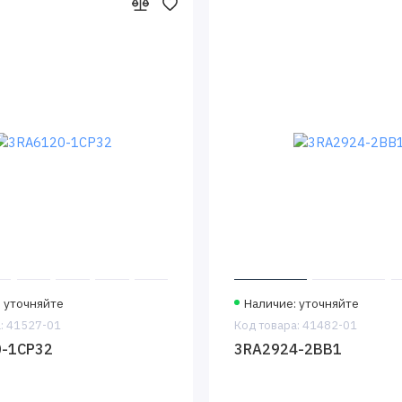
 уточняйте
Наличие: уточняйте
: 41527-01
Код товара: 41482-01
-1CP32
3RA2924-2BB1