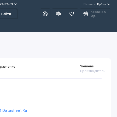
273-82-09
Валюта
Рубль
Корзина
0
Найти
0 р.
Siemens
сравнение
Производитель
 Datasheet Ru