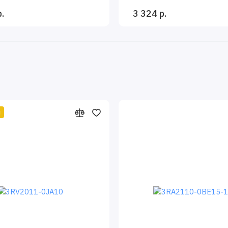
.
3 324 р.
й