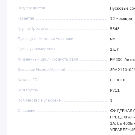
Вид продуктов
Пусковые сб
Гарантия
12 месяцев
Группа Продукта
5348
Единица Измерения Упаковки
мм
Единицы Измерения
1 шт.
Жизненный Цикл Продукта (PLM)
PM300: Акти
Заказной Номер (Артикл)
3RA2110-0J
Каталог ID
CC-IC10
Код группы
R711
Количество в упаковке
1
Описание
ФИДЕРНАЯ С
ПРЕДОХРАНИТ
1A, UE 400В
УПРАВЛЕНИЯ