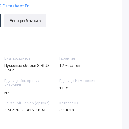
 Datasheet En
Быстрый заказ
Вид продуктов
Гарантия
Пусковые сборки SIRIUS
12 месяцев
3RA2
Единица Измерения
Единицы Измерения
Упаковки
1 шт.
мм
Заказной Номер (Артикл)
Каталог ID
3RA2110-0JA15-1BB4
CC-IC10