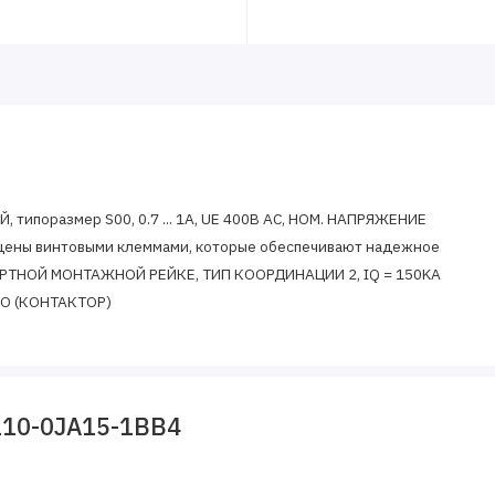
поразмер S00, 0.7 ... 1A, UE 400В АС, НОМ. НАПРЯЖЕНИЕ
щены винтовыми клеммами, которые обеспечивают надежное
АРТНОЙ МОНТАЖНОЙ РЕЙКЕ, ТИП КООРДИНАЦИИ 2, IQ = 150KA
НО (КОНТАКТОР)
110-0JA15-1BB4