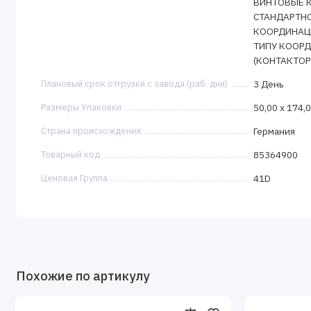
ВИНТОВЫЕ К
СТАНДАРТНО
КООРДИНАЦИИ
ТИПУ КООРД
(КОНТАКТОР
Плановый срок отгрузки с завода (раб. дни)
3 День
Размеры Упаковки
50,00 x 174,
Страна происхождения
Германия
Товарный код
85364900
Ценовая Группа
41D
Похожие по артикулу