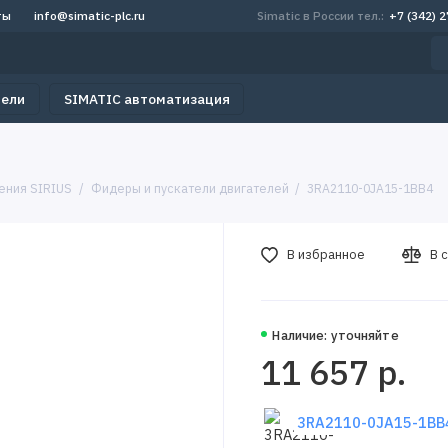
ты
info@simatic-plc.ru
Simatic в России тел.:
+7 (342) 
тели
SIMATIC автоматизация
ения SIRIUS
Фидеры и пускатели двигателей
3RA2110-0JA15-1BB4
В избранное
В 
Наличие: уточняйте
11 657 р.
3RA2110-0JA15-1BB4