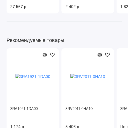
27 567 р.
2 402 р.
1 82
Рекомендуемые товары
3RA1921-1DA00
3RV2011-0HA10
3RA
1 174 р.
5 406 р.
Цен