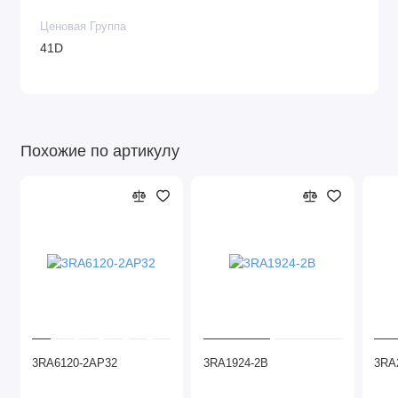
Ценовая Группа
41D
Похожие по артикулу
3RA6120-2AP32
3RA1924-2B
3RA