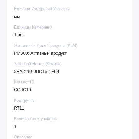
Единица Измерения Упаковки
мм
Единицы Измерения
1 шт.
Жизненный Цикл Продукта (PLM)
PM300: Активный продукт
Заказной Номер (Артикл)
3RA2110-0HD15-1FB4
Каталог ID
CC-IC10
Код группы
R711
Количество в упаковке
1
Описание