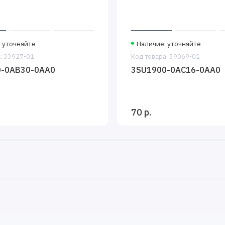
 уточняйте
Наличие: уточняйте
: 33927-01
Код товара: 39069-01
0-0AB30-0AA0
3SU1900-0AC16-0AA0
70 р.