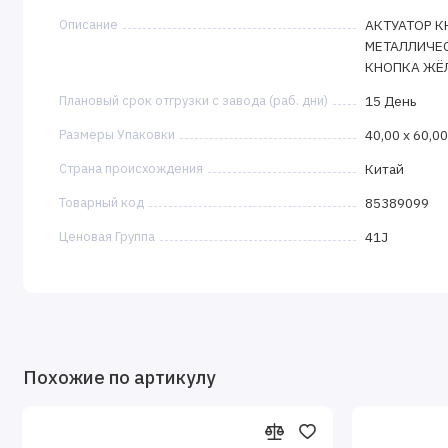
Описание
АКТУАТОР КН
МЕТАЛЛИЧЕ
КНОПКА ЖЁЛ
Плановый срок отгрузки с завода (раб. дни)
15 День
Размеры Упаковки
40,00 x 60,00
Страна происхождения
Китай
Товарный код
85389099
Ценовая Группа
41J
Похожие по артикулу