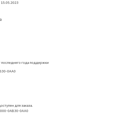
 15.05.2023
й
т последнего года поддержки
B30-0AA0
оступен для заказа.
1000-0AB30-0AA0