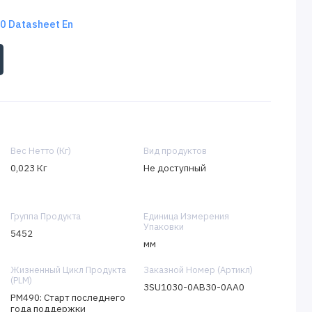
 Datasheet En
Вес Нетто (Кг)
Вид продуктов
0,023 Кг
Не доступный
Группа Продукта
Единица Измерения
Упаковки
5452
мм
Жизненный Цикл Продукта
Заказной Номер (Артикл)
(PLM)
3SU1030-0AB30-0AA0
PM490: Старт последнего
года поддержки