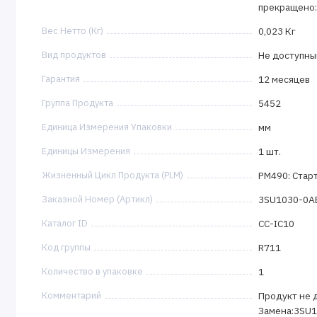
прекращено:
Вес Нетто (Кг)
0,023 Кг
Вид продуктов
Не доступны
Гарантия
12 месяцев
Группа Продукта
5452
Единица Измерения Упаковки
мм
Единицы Измерения
1 шт.
Жизненный Цикл Продукта (PLM)
PM490: Стар
Заказной Номер (Артикл)
3SU1030-0A
Каталог ID
CC-IC10
Код группы
R711
Количество в упаковке
1
Комментарий
Продукт не д
Замена:3SU