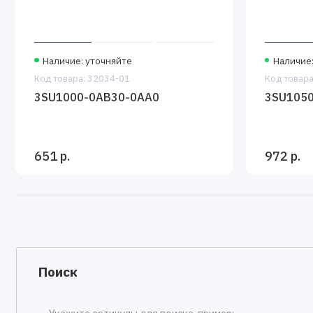
Наличие: уточняйте
Наличие:
Код товара: 32034-01
Код товара
3SU1000-0AB30-0AA0
3SU105
651 р.
972 р.
Поиск