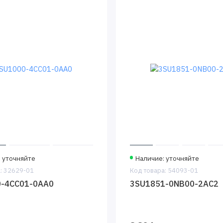
 уточняйте
Наличие: уточняйте
: 32629-01
Код товара: 54093-01
-4CC01-0AA0
3SU1851-0NB00-2AC2