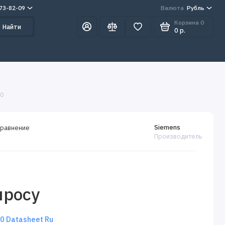
273-82-09
Валюта
Рубль
Корзина
0
Найти
0 р.
0
Siemens
сравнение
Производитель
просу
 Datasheet Ru