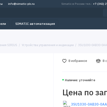
ты
info@simatic-plc.ru
Simatic в России тел.:
+7 (342) 
тели
SIMATIC автоматизация
ения SIRIUS
Устройства управления и индикации
3SU1030-0AB30-0AA
В избранное
В 
Наличие: уточняйте
Цена по за
3SU1030-0AB30-0AA0