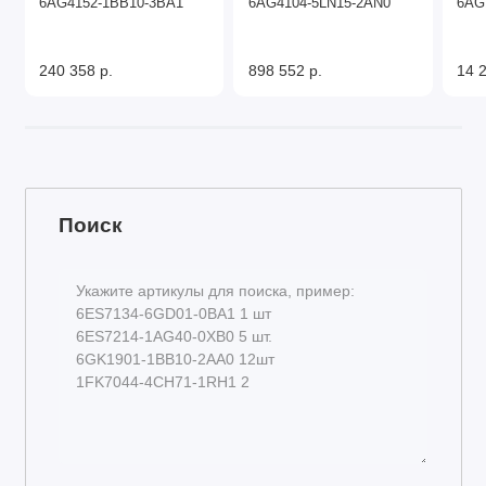
6AG4152-1BB10-3BA1
6AG4104-5LN15-2AN0
6AG
240 358 р.
898 552 р.
14 2
Поиск