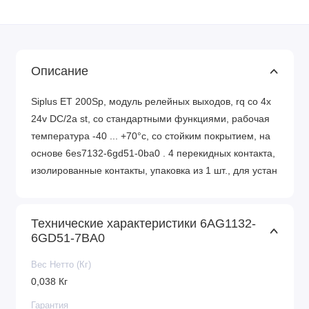
Описание
Siplus ET 200Sp, модуль релейных выходов, rq co 4x
24v DC/2a st, со стандартными функциями, рабочая
температура -40 ... +70°c, со стойким покрытием, на
основе 6es7132-6gd51-0ba0 . 4 перекидных контакта,
изолированные контакты, упаковка из 1 шт., для устан
Технические характеристики 6AG1132-
6GD51-7BA0
Вес Нетто (Кг)
0,038 Кг
Гарантия