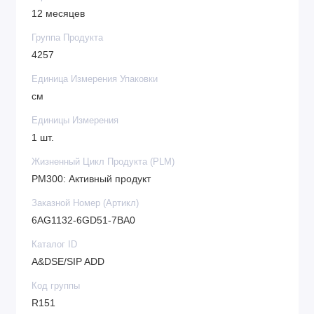
12 месяцев
Группа Продукта
4257
Единица Измерения Упаковки
см
Единицы Измерения
1 шт.
Жизненный Цикл Продукта (PLM)
PM300: Активный продукт
Заказной Номер (Артикл)
6AG1132-6GD51-7BA0
Каталог ID
A&DSE/SIP ADD
Код группы
R151