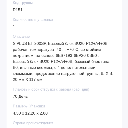
Код группы
R151
Количество в упаковке
1
Описание
SIPLUS ET 200SP, Базовый блок BU20-P12+A4+0B,
рабочая температура -40 ... +70°C, со стойким
покрытием, на основе 6ES7193-6BP20-0BB0 .
Базовый блок BU20-P12+A4+0B, базовый блок типа
B0, втычные клеммы, с 4 дополнительными
клеммами, продолжение нагрузочной группы, Ш X В:
20 мм X 117 мм
Плановый срок отгрузки с завода (раб. дни)
70 День
Размеры Упаковки
4,50 x 12,20 x 2,80
Страна происхождения