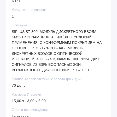
R151
Количество в упаковке
1
Описание
SIPLUS S7-300, МОДУЛЬ ДИСКРЕТНОГО ВВОДА
SM321 4DI NAMUR ДЛЯ ТЯЖЁЛЫХ УСЛОВИЙ
ПРИМЕНЕНИЯ, С КОНФОРМНЫМ ПОКРЫТИЕМ НА
ОСНОВЕ 6ES7321-7RD00-0AB0.МОДУЛЬ
ДИСКРЕТНЫХ ВХОДОВ С ОПТИЧЕСКОЙ
ИЗОЛЯЦИЕЙ, 4 DI, =24 В, NAMUR/DIN 19234, ДЛЯ
СИГНАЛОВ ИЗ ВЗРЫВООПАСНЫХ ЗОН,
ВОЗМОЖНОСТЬ ДИАГНОСТИКИ, PTB-ТЕСТ.
Плановый срок отгрузки с завода (раб. дни)
70 День
Размеры Упаковки
15,00 x 13,00 x 5,00
Страна происхождения
Германия