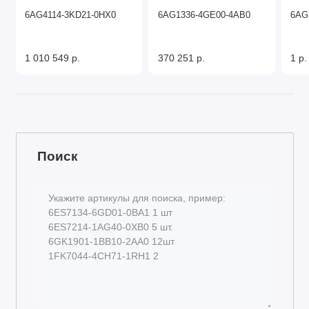
6AG4114-3KD21-0HX0
6AG1336-4GE00-4AB0
6AG
1 010 549 р.
370 251 р.
1 р.
Поиск