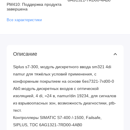
6AG1321-7RD00-4AB0
PM410: Поддержка продукта
завершена
Все характеристики
Описание
Siplus s7-300, модуль дискретного ввода sm321 4di
namur для тяжёлых условий применения, с
конформным покрытием на основе 6es7321-7rd00-0
Аb0.модуль дискретных входов с оптической
изоляцией, 4 di, =24 в, namur/din 19234, для сигналов
из взрывоопасных зон, возможность диагностики, ptb-
тест.
Контроллеры SIMATIC S7-400 /-1500, Failsafe,
SIPLUS, TDC 6AG1321-7RD00-4AB0