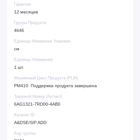
Гарантия
Напряжение энергопитания прибора: 24В;
12 месяцев
Модульная конструкция, обеспечивающая
Группа Продукта
разнообразный диапазон программирования;
4646
Диагностика (интегрированная);
Единица Измерения Упаковки
Информационная защищенность;
см
Простота установки;
Производительность;
Единицы Измерения
Огромное количество встроенных
1 шт.
возможностей.
Жизненный Цикл Продукта (PLM)
PM410: Поддержка продукта завершена
Заказной Номер (Артикл)
6AG1321-7RD00-4AB0
Каталог ID
A&DSE/SIP ADD
Код группы