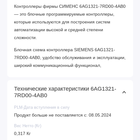
Контроллеры фирмы СИМЕНС 6AG1321-7RD00-4AB0
— это блочные программируемые контроллеры,
которые используются для построения систем
автоматизации высокой и средней степени
сложности.
Блочная схема контроллера SIEMENS 6AG1321-
7RD00-4AB0, удобство обслуживания и эксплуатации,
широкий коммуникационный функционал,
применение естественной системы охлаждения,
множество функций, поддерживаемых на уровне
Технические характеристики 6AG1321-
операционной системы, Функция применение схем
7RD00-4AB0
распределенного и локального вывода/ввода
предоставляют возможность получения
PLM-Дата вступления в силу
рентабельных решений для создания схем
Продукт больше не поставляется с: 08.05.2024
автоматизированного контроля в разных областях
Вес Нетто (Кг)
промышленного производства.
0,317 Кг
Характеристика элементов контроля SIEMENS: