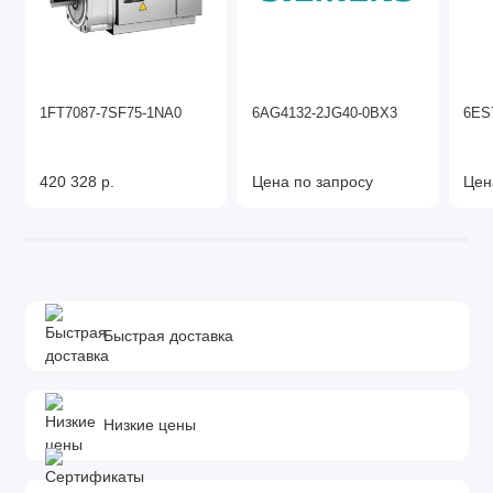
1FT7087-7SF75-1NA0
6AG4132-2JG40-0BX3
6ES
420 328 р.
Цена по запросу
Цен
Быстрая доставка
Низкие цены