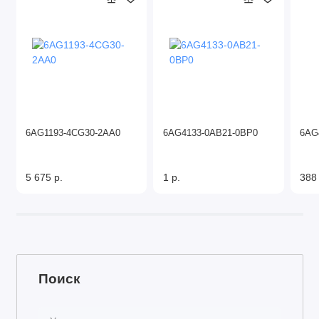
6AG1193-4CG30-2AA0
6AG4133-0AB21-0BP0
6AG
5 675 р.
1 р.
388
Поиск