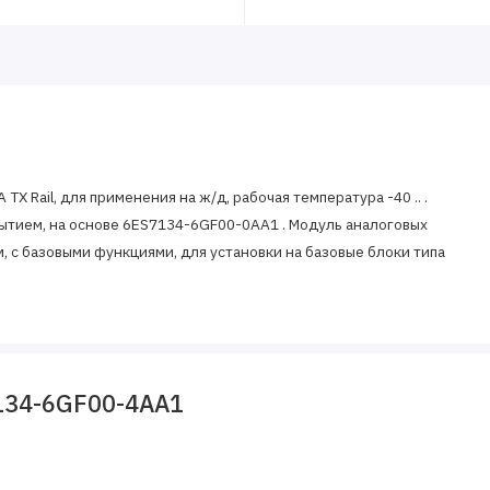
TX Rail, для применения на ж/д, рабочая температура -40 .. .
рытием, на основе 6ES7134-6GF00-0AA1 . Модуль аналоговых
, с базовыми функциями, для установки на базовые блоки типа
134-6GF00-4AA1