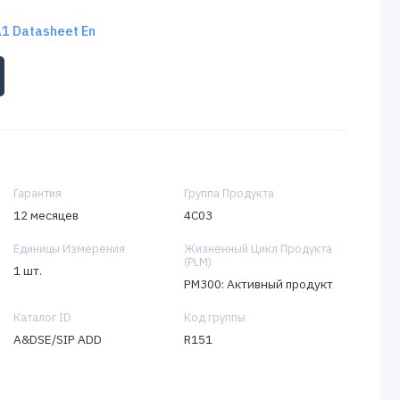
 Datasheet En
Гарантия
Группа Продукта
12 месяцев
4C03
Единицы Измерения
Жизненный Цикл Продукта
(PLM)
1 шт.
PM300: Активный продукт
Каталог ID
Код группы
A&DSE/SIP ADD
R151