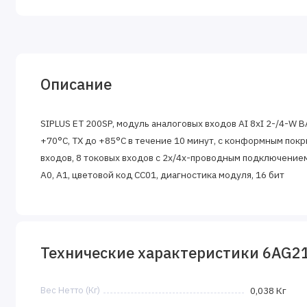
Описание
SIPLUS ET 200SP, модуль аналоговых входов AI 8xI 2-/4-W BA 
+70°C, TX до +85°C в течение 10 минут, с конформным пок
входов, 8 токовых входов с 2х/4х-проводным подключением
A0, A1, цветовой код CC01, диагностика модуля, 16 бит
Технические характеристики 6AG2
Вес Нетто (Кг)
0,038 Кг