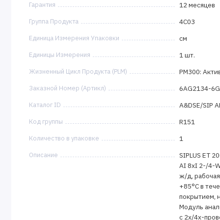
Гарантия
12 месяцев
Группа Продукта
4C03
Единица Измерения Упаковки
см
Единицы Измерения
1 шт.
Жизненный Цикл Продукта (PLM)
PM300: Акти
Заказной Номер (Артикл)
6AG2134-6G
Каталог ID
A&DSE/SIP 
Код группы
R151
Количество в упаковке
1
Описание
SIPLUS ET 2
AI 8xI 2-/4-
ж/д, рабочая
+85°C в теч
покрытием, 
Модуль анал
с 2х/4х-про