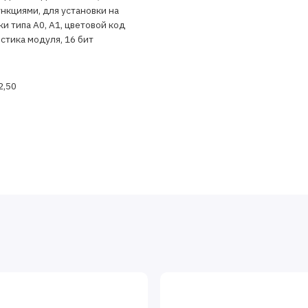
нкциями, для установки на
и типа A0, A1, цветовой код
стика модуля, 16 бит
 2,50