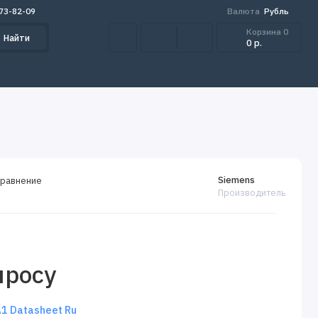
273-82-09
Валюта
Рубль
Корзина
0
Найти
0 р.
Siemens
сравнение
Производитель
просу
 Datasheet Ru