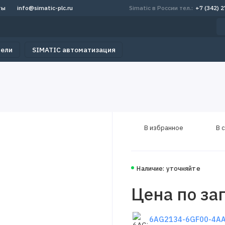
ты
info@simatic-plc.ru
Simatic в России тел.:
+7 (342) 
тели
SIMATIC автоматизация
В избранное
В 
Наличие: уточняйте
Цена по за
6AG2134-6GF00-4AA1