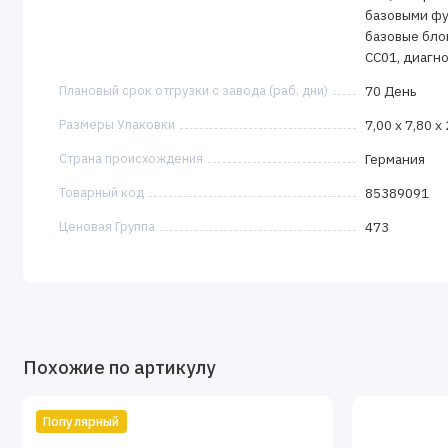
базовыми фу
базовые блок
CC01, диагно
Плановый срок отгрузки с завода (раб. дни)
70 День
Размеры Упаковки
7,00 x 7,80 x
Страна происхождения
Германия
Товарный код
85389091
Ценовая Группа
473
Похожие по артикулу
Популярный