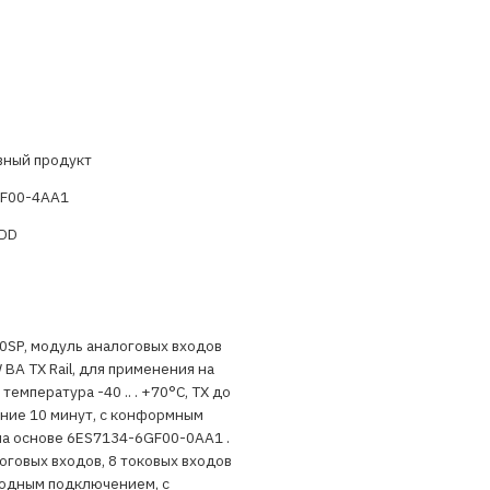
вный продукт
F00-4AA1
ADD
00SP, модуль аналоговых входов
W BA TX Rail, для применения на
 температура -40 .. . +70°C, TX до
ение 10 минут, с конформным
на основе 6ES7134-6GF00-0AA1 .
оговых входов, 8 токовых входов
водным подключением, с