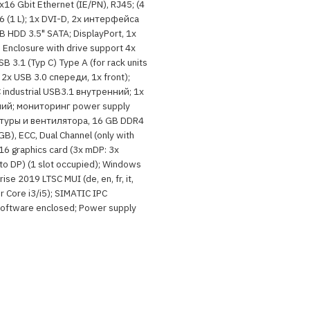
 x16 Gbit Ethernet (IE/PN), RJ45; (4
16 (1 L); 1x DVI-D, 2x интерфейса
B HDD 3.5" SATA; DisplayPort, 1x
Enclosure with drive support 4x
B 3.1 (Typ C) Type A (for rack units
 2x USB 3.0 спереди, 1x front);
 industrial USB3.1 внутренний; 1x
ний; мониторинг power supply
атуры и вентилятора, 16 GB DDR4
B), ECC, Dual Channel (only with
16 graphics card (3x mDP: 3x
o DP) (1 slot occupied); Windows
ise 2019 LTSC MUI (de, en, fr, it,
or Core i3/i5); SIMATIC IPC
Software enclosed; Power supply