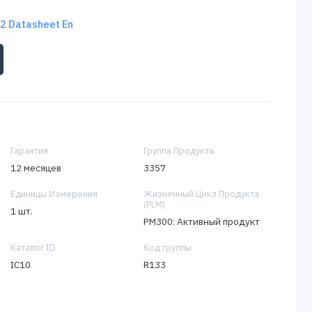
 Datasheet En
Гарантия
Группа Продукта
12 месяцев
3357
Единицы Измерения
Жизненный Цикл Продукта
(PLM)
1 шт.
PM300: Активный продукт
Каталог ID
Код группы
IC10
R133