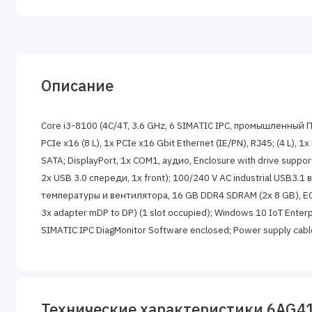
Описание
Core i3-8100 (4C/4T, 3.6 GHz, 6 SIMATIC IPC, промышленный ПК 
PCIe x16 (8 L), 1x PCIe x16 Gbit Ethernet (IE/PN), RJ45; (4 L), 
SATA; DisplayPort, 1x COM1, аудио, Enclosure with drive support 
2x USB 3.0 спереди, 1x front); 100/240 V AC industrial USB3.
температуры и вентилятора, 16 GB DDR4 SDRAM (2x 8 GB), ECC, 
3x adapter mDP to DP) (1 slot occupied); Windows 10 IoT Enterprise
SIMATIC IPC DiagMonitor Software enclosed; Power supply cab
Технические характеристики 6AG4