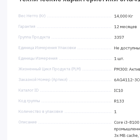
Вес Нетто (Кг)
14,000 Кг
Гарантия
12 месяцев
Группа Продукта
3357
Единица Измерения Упаковки
Не доступны
Единицы Измерения
1 шт.
Жизненный Цикл Продукта (PLM)
PM300: Акти
Заказной Номер (Артикл)
6AG4112-3C
Каталог ID
IC10
Код группы
R133
Количество в упаковке
1
Описание
Core i3-8100 
промышленный
3x MB cache, 