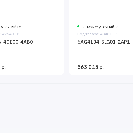
 уточняйте
Наличие: уточняйте
: 47640-01
Код товара: 48481-01
6-4GE00-4AB0
6AG4104-5LG01-2AP1
 р.
563 015 р.