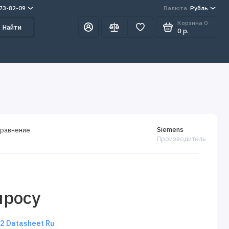
273-82-09
Валюта
Рубль
Корзина
0
Найти
0 р.
Siemens
сравнение
Производитель
просу
 Datasheet Ru