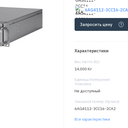
6AG4112-3CC16-2CA2
Запросить цену
Характеристики
Вес Нетто (Кг)
14,000 Кг
Единица Измерения
Упаковки
Не доступный
Заказной Номер (Артикл)
6AG4112-3CC16-2CA2
Все характеристики