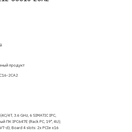
й
вный продукт
C16-2CA2
(4C/4T, 3.6 GHz, 6 SIMATIC IPC,
 ПК IPC647E (Rack PC, 19", 4U);
VT-d); Board 4 slots: 2x PCIe x16