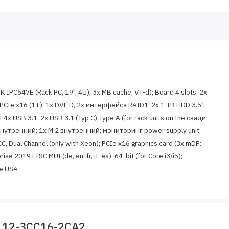
IPC647E (Rack PC, 19", 4U); 3x MB cache, VT-d); Board 4 slots: 2x
1x PCIe x16 (1 L); 1x DVI-D, 2x интерфейса RAID1, 2x 1 TB HDD 3.5"
4x USB 3.1, 2x USB 3.1 (Typ C) Type A (for rack units on the сзади;
1 внутренний; 1x M.2 внутренний; мониторинг power supply unit;
Dual Channel (only with Xeon); PCIe x16 graphics card (3x mDP:
 2019 LTSC MUI (de, en, fr, it, es), 64-bit (for Core i3/i5);
le USA
112-3CC16-2CA2