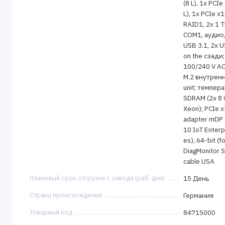
(8 L), 1x PCIe
L), 1x PCIe x
RAID1, 2x 1 T
COM1, аудио, 
USB 3.1, 2x US
on the сзади;
100/240 V AC
M.2 внутрен
unit; темпер
SDRAM (2x 8 G
Xeon); PCIe x
adapter mDP t
10 IoT Enterpr
es), 64-bit (f
DiagMonitor 
cable USA
Плановый срок отгрузки с завода (раб. дни)
15 День
Страна происхождения
Германия
Товарный код
84715000