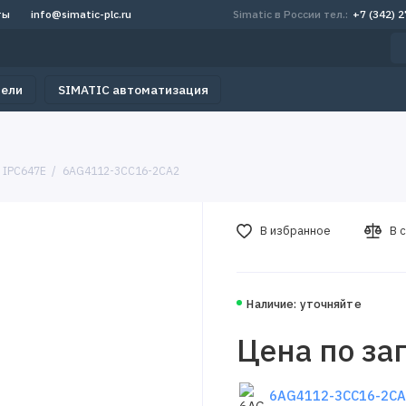
ты
info@simatic-plc.ru
Simatic в России тел.:
+7 (342) 
тели
SIMATIC автоматизация
 IPC647E
6AG4112-3CC16-2CA2
В избранное
В 
Наличие: уточняйте
Цена по за
6AG4112-3CC16-2CA2