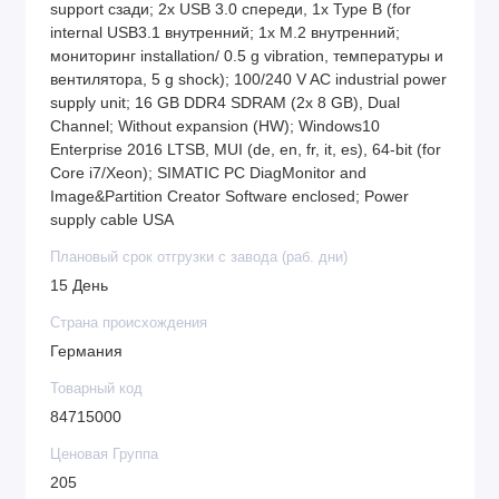
support сзади; 2x USB 3.0 спереди, 1x Type B (for
internal USB3.1 внутренний; 1x M.2 внутренний;
мониторинг installation/ 0.5 g vibration, температуры и
вентилятора, 5 g shock); 100/240 V AC industrial power
supply unit; 16 GB DDR4 SDRAM (2x 8 GB), Dual
Channel; Without expansion (HW); Windows10
Enterprise 2016 LTSB, MUI (de, en, fr, it, es), 64-bit (for
Core i7/Xeon); SIMATIC PC DiagMonitor and
Image&Partition Creator Software enclosed; Power
supply cable USA
Плановый срок отгрузки с завода (раб. дни)
15 День
Страна происхождения
Германия
Товарный код
84715000
Ценовая Группа
205