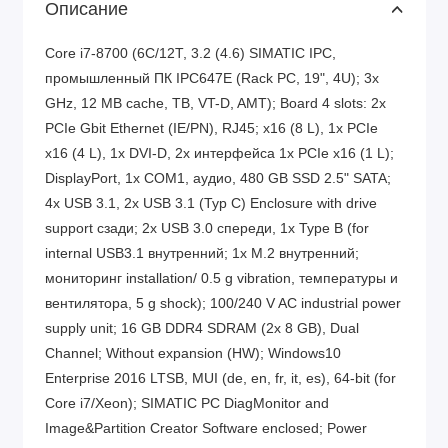
Описание
Core i7-8700 (6C/12T, 3.2 (4.6) SIMATIC IPC,
промышленный ПК IPC647E (Rack PC, 19", 4U); 3x
GHz, 12 MB cache, TB, VT-D, AMT); Board 4 slots: 2x
PCIe Gbit Ethernet (IE/PN), RJ45; x16 (8 L), 1x PCIe
x16 (4 L), 1x DVI-D, 2x интерфейса 1x PCIe x16 (1 L);
DisplayPort, 1x COM1, аудио, 480 GB SSD 2.5" SATA;
4x USB 3.1, 2x USB 3.1 (Typ C) Enclosure with drive
support сзади; 2x USB 3.0 спереди, 1x Type B (for
internal USB3.1 внутренний; 1x M.2 внутренний;
мониторинг installation/ 0.5 g vibration, температуры и
вентилятора, 5 g shock); 100/240 V AC industrial power
supply unit; 16 GB DDR4 SDRAM (2x 8 GB), Dual
Channel; Without expansion (HW); Windows10
Enterprise 2016 LTSB, MUI (de, en, fr, it, es), 64-bit (for
Core i7/Xeon); SIMATIC PC DiagMonitor and
Image&Partition Creator Software enclosed; Power