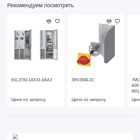
Рекомендуем посмотреть
6SL3700-1AE41-0AA3
3RV2946-2C
7ML
A00
M01 
mm}
Цена по запросу
Цена по запросу
Цен