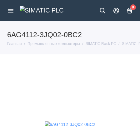
0
6AG4112-3JQ02-0BC2
Главная
Промышленные компьютеры
SIMATIC Rack PC
SIMATIC 