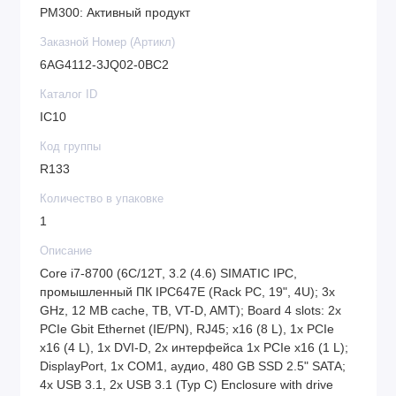
PM300: Активный продукт
Заказной Номер (Артикл)
6AG4112-3JQ02-0BC2
Каталог ID
IC10
Код группы
R133
Количество в упаковке
1
Описание
Core i7-8700 (6C/12T, 3.2 (4.6) SIMATIC IPC,
промышленный ПК IPC647E (Rack PC, 19", 4U); 3x
GHz, 12 MB cache, TB, VT-D, AMT); Board 4 slots: 2x
PCIe Gbit Ethernet (IE/PN), RJ45; x16 (8 L), 1x PCIe
x16 (4 L), 1x DVI-D, 2x интерфейса 1x PCIe x16 (1 L);
DisplayPort, 1x COM1, аудио, 480 GB SSD 2.5" SATA;
4x USB 3.1, 2x USB 3.1 (Typ C) Enclosure with drive