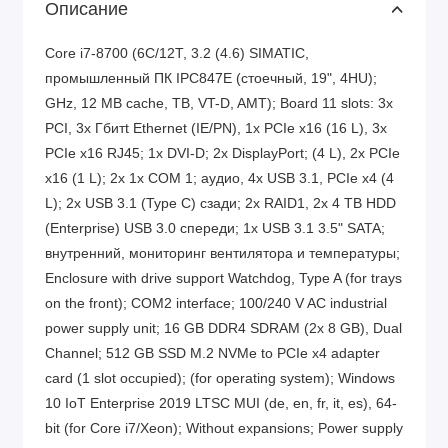
Описание
Core i7-8700 (6C/12T, 3.2 (4.6) SIMATIC,
промышленный ПК IPC847E (стоечный, 19", 4HU);
GHz, 12 MB cache, TB, VT-D, AMT); Board 11 slots: 3x
PCI, 3x Гбитt Ethernet (IE/PN), 1x PCIe x16 (16 L), 3x
PCIe x16 RJ45; 1x DVI-D; 2x DisplayPort; (4 L), 2x PCIe
x16 (1 L); 2x 1x COM 1; аудио, 4x USB 3.1, PCIe x4 (4
L); 2x USB 3.1 (Type C) сзади; 2x RAID1, 2x 4 TB HDD
(Enterprise) USB 3.0 спереди; 1x USB 3.1 3.5" SATA;
внутренний, мониторинг вентилятора и температуры;
Enclosure with drive support Watchdog, Type A (for trays
on the front); COM2 interface; 100/240 V AC industrial
power supply unit; 16 GB DDR4 SDRAM (2x 8 GB), Dual
Channel; 512 GB SSD M.2 NVMe to PCIe x4 adapter
card (1 slot occupied); (for operating system); Windows
10 IoT Enterprise 2019 LTSC MUI (de, en, fr, it, es), 64-
bit (for Core i7/Xeon); Without expansions; Power supply