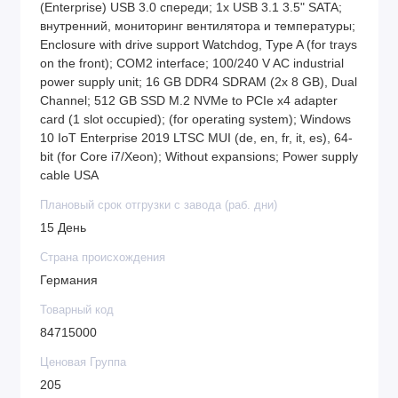
(Enterprise) USB 3.0 спереди; 1x USB 3.1 3.5" SATA;
внутренний, мониторинг вентилятора и температуры;
Enclosure with drive support Watchdog, Type A (for trays
on the front); COM2 interface; 100/240 V AC industrial
power supply unit; 16 GB DDR4 SDRAM (2x 8 GB), Dual
Channel; 512 GB SSD M.2 NVMe to PCIe x4 adapter
card (1 slot occupied); (for operating system); Windows
10 IoT Enterprise 2019 LTSC MUI (de, en, fr, it, es), 64-
bit (for Core i7/Xeon); Without expansions; Power supply
cable USA
Плановый срок отгрузки с завода (раб. дни)
15 День
Страна происхождения
Германия
Товарный код
84715000
Ценовая Группа
205