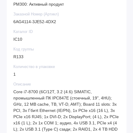
PM300: Активный продукт
Заказной Номер (Артикл)
6AG4114-3JE52-4DX2
Каталог ID
IC10
Код группы
R133
Количество в упаковке
1
Описание
Core i7-8700 (6C/12T, 3.2 (4.6) SIMATIC,
промышленный ПК IPC847E (стоечный, 19", 4HU);
GHz, 12 MB cache, TB, VT-D, AMT); Board 11 slots: 3x
PCI, 3x Гбитt Ethernet (IE/PN), 1x PCIe x16 (16 L), 3x
PCIe x16 RJ45; 1x DVI-D; 2x DisplayPort; (4 L), 2x PCIe
x16 (1 L); 2x 1x COM 1; аудио, 4x USB 3.1, PCIe x4 (4
L); 2x USB 3.1 (Type C) сзади; 2x RAID1, 2x 4 TB HDD