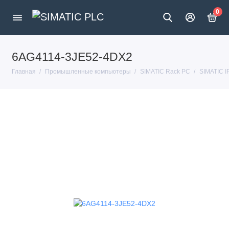
0
6AG4114-3JE52-4DX2
Главная
Промышленные компьютеры
SIMATIC Rack PC
SIMATIC 