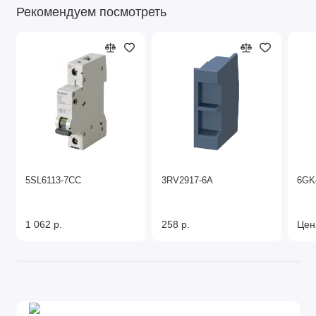
Рекомендуем посмотреть
5SL6113-7CC
3RV2917-6A
6GK
1 062 р.
258 р.
Цен