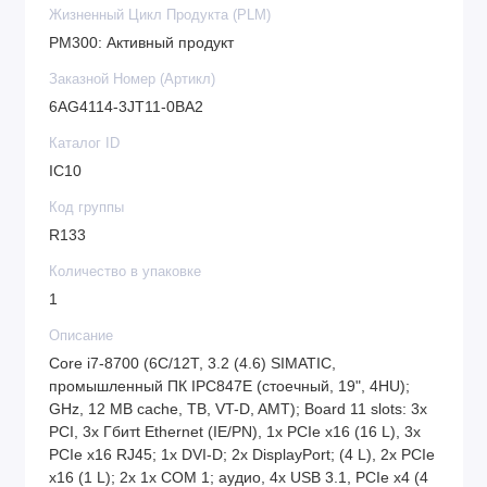
USB-C на задней панели), 2 порта USB 3.0 спереди и
Жизненный Цикл Продукта (PLM)
1 порт COM 1.
PM300: Активный продукт
Для хранения данных предусмотрено 2 накопителя
Заказной Номер (Артикл)
SSD с объемом 480 ГБ каждый, работающих в
6AG4114-3JT11-0BA2
режиме RAID1, чтобы обеспечить надежность и
Каталог ID
безопасность информации. Промышленный
IC10
компьютер также оснащен мониторингом
Код группы
вентилятора и температуры для обеспечения
R133
надежной работы.
Количество в упаковке
SIMATIC IPC847E поставляется с операционной
1
системой Windows 10 Enterprise 2016 LTSB в 64-
Описание
разрядной версии и поддерживает несколько языков
Core i7-8700 (6C/12T, 3.2 (4.6) SIMATIC,
(немецкий, английский, французский, испанский,
промышленный ПК IPC847E (стоечный, 19", 4HU);
итальянский). Комплект поставки включает
GHz, 12 MB cache, TB, VT-D, AMT); Board 11 slots: 3x
программу SIMATIC IPC DiagMonitor для диагностики
PCI, 3x Гбитt Ethernet (IE/PN), 1x PCIe x16 (16 L), 3x
и мониторинга работы системы.
PCIe x16 RJ45; 1x DVI-D; 2x DisplayPort; (4 L), 2x PCIe
x16 (1 L); 2x 1x COM 1; аудио, 4x USB 3.1, PCIe x4 (4