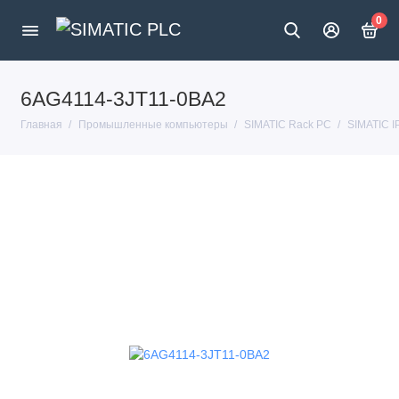
0
6AG4114-3JT11-0BA2
Главная
Промышленные компьютеры
SIMATIC Rack PC
SIMATIC 