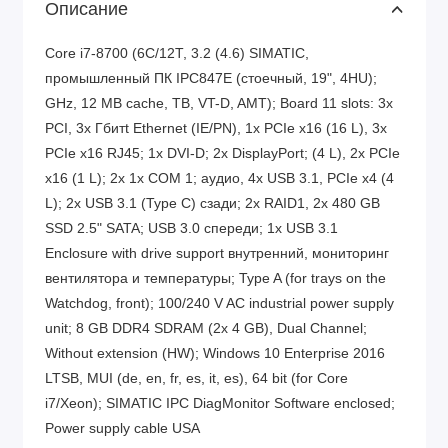
Описание
Core i7-8700 (6C/12T, 3.2 (4.6) SIMATIC,
промышленный ПК IPC847E (стоечный, 19", 4HU);
GHz, 12 MB cache, TB, VT-D, AMT); Board 11 slots: 3x
PCI, 3x Гбитt Ethernet (IE/PN), 1x PCIe x16 (16 L), 3x
PCIe x16 RJ45; 1x DVI-D; 2x DisplayPort; (4 L), 2x PCIe
x16 (1 L); 2x 1x COM 1; аудио, 4x USB 3.1, PCIe x4 (4
L); 2x USB 3.1 (Type C) сзади; 2x RAID1, 2x 480 GB
SSD 2.5" SATA; USB 3.0 спереди; 1x USB 3.1
Enclosure with drive support внутренний, мониторинг
вентилятора и температуры; Type A (for trays on the
Watchdog, front); 100/240 V AC industrial power supply
unit; 8 GB DDR4 SDRAM (2x 4 GB), Dual Channel;
Without extension (HW); Windows 10 Enterprise 2016
LTSB, MUI (de, en, fr, es, it, es), 64 bit (for Core
i7/Xeon); SIMATIC IPC DiagMonitor Software enclosed;
Power supply cable USA