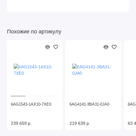
Похожие по артикулу
6AG1543-1AX10-7XE0
6AG4141-3BA31-0JA0
6AG
239 659 р.
219 639 р.
63 4