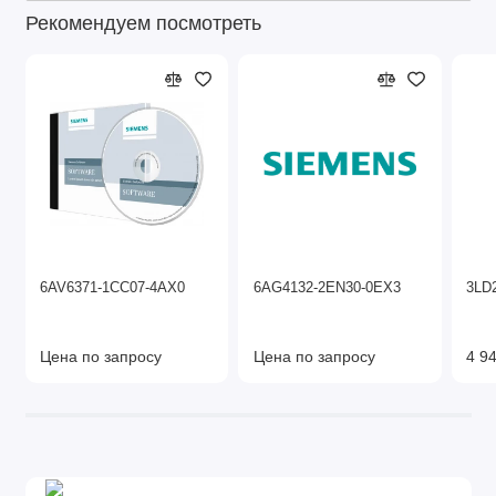
Рекомендуем посмотреть
6AV6371-1CC07-4AX0
6AG4132-2EN30-0EX3
3LD
Цена по запросу
Цена по запросу
4 94