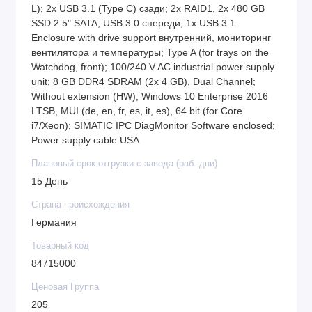
Промышленный компьютер SIMATIC IPC847E
L); 2x USB 3.1 (Type C) сзади; 2x RAID1, 2x 480 GB
6AG4114-3JT11-0BA2 имеет промышленный блок
SSD 2.5" SATA; USB 3.0 спереди; 1x USB 3.1
питания 100/240 В переменного тока, что
Enclosure with drive support внутренний, мониторинг
вентилятора и температуры; Type A (for trays on the
обеспечивает надежное электропитание в различных
Watchdog, front); 100/240 V AC industrial power supply
условиях эксплуатации. В комплекте также идет
unit; 8 GB DDR4 SDRAM (2x 4 GB), Dual Channel;
кабель питания для США.
Without extension (HW); Windows 10 Enterprise 2016
LTSB, MUI (de, en, fr, es, it, es), 64 bit (for Core
Этот промышленный компьютер от Siemens
i7/Xeon); SIMATIC IPC DiagMonitor Software enclosed;
представляет собой надежное и мощное решение
Power supply cable USA
для автоматизации и управления процессами в
Плановый срок отгрузки с завода (раб. дни)
промышленных средах.
15 День
Страна происхождения
Германия
Товарный код
84715000
Ценовая Группа
205