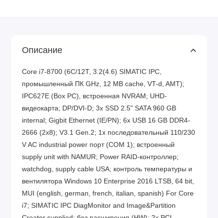
Описание
Core i7-8700 (6C/12T, 3.2(4.6) SIMATIC IPC,
промышленный ПК GHz, 12 MB cache, VT-d, AMT);
IPC627E (Box PC), встроенная NVRAM; UHD-
видеокарта; DP/DVI-D; 3x SSD 2.5" SATA 960 GB
internal; Gigbit Ethernet (IE/PN); 6x USB 16 GB DDR4-
2666 (2x8); V3.1 Gen.2; 1x последовательный 110/230
V AC industrial power порт (COM 1); встроенный
supply unit with NAMUR; Power RAID-контроллер;
watchdog, supply cable USA; контроль температуры и
вентилятора Windows 10 Enterprise 2016 LTSB, 64 bit,
MUI (english, german, french, italian, spanish) For Core
i7; SIMATIC IPC DiagMonitor and Image&Partition
Creator supplied; без расширения (HW); 2x PCI