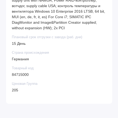
supply unit with NAMUR; Power RAID-контроллер;
вотчдог, supply cable USA; контроль температуры и
вентилятора Windows 10 Enterprise 2016 LTSB, 64 bit,
MUI (en, de, fr, it, es) For Core i7; SIMATIC IPC
DiagMonitor and Image&Partition Creator supplied;
without expansion (HW); 2x PCI
Плановый срок отгрузки с завода (раб. дни)
15 День
Страна происхождения
Германия
Товарный код
84715000
Ценовая Группа
205