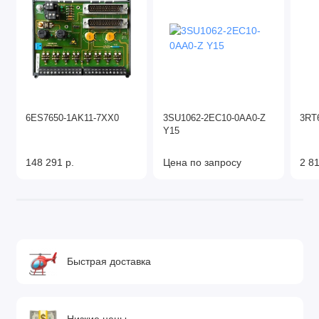
6ES7650-1AK11-7XX0
3SU1062-2EC10-0AA0-Z
3RT
Y15
148 291 р.
Цена по запросу
2 81
Быстрая доставка