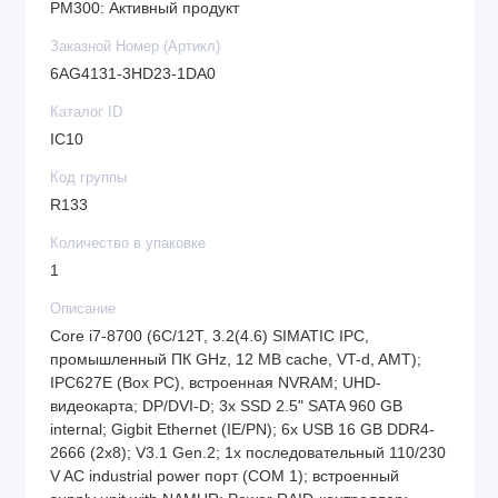
PM300: Активный продукт
Заказной Номер (Артикл)
6AG4131-3HD23-1DA0
Каталог ID
IC10
Код группы
R133
Количество в упаковке
1
Описание
Core i7-8700 (6C/12T, 3.2(4.6) SIMATIC IPC,
промышленный ПК GHz, 12 MB cache, VT-d, AMT);
IPC627E (Box PC), встроенная NVRAM; UHD-
видеокарта; DP/DVI-D; 3x SSD 2.5" SATA 960 GB
internal; Gigbit Ethernet (IE/PN); 6x USB 16 GB DDR4-
2666 (2x8); V3.1 Gen.2; 1x последовательный 110/230
V AC industrial power порт (COM 1); встроенный