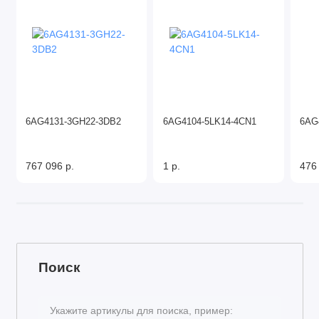
6AG4131-3GH22-3DB2
6AG4104-5LK14-4CN1
6AG
767 096 р.
1 р.
476
Поиск