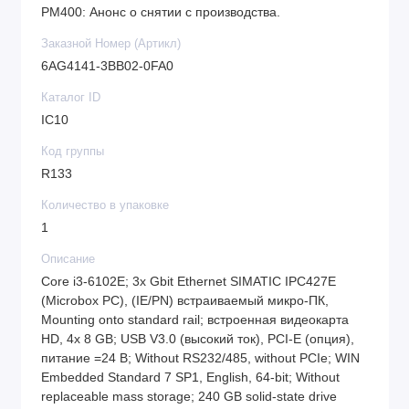
PM400: Анонс о снятии с производства.
Заказной Номер (Артикл)
6AG4141-3BB02-0FA0
Каталог ID
IC10
Код группы
R133
Количество в упаковке
1
Описание
Core i3-6102E; 3x Gbit Ethernet SIMATIC IPC427E
(Microbox PC), (IE/PN) встраиваемый микро-ПК,
Mounting onto standard rail; встроенная видеокарта
HD, 4x 8 GB; USB V3.0 (высокий ток), PCI-E (опция),
питание =24 В; Without RS232/485, without PCIe; WIN
Embedded Standard 7 SP1, English, 64-bit; Without
replaceable mass storage; 240 GB solid-state drive