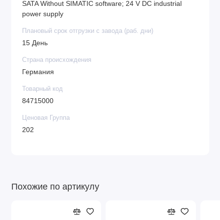
SATA Without SIMATIC software; 24 V DC industrial
power supply
Плановый срок отгрузки с завода (раб. дни)
15 День
Страна происхождения
Германия
Товарный код
84715000
Ценовая Группа
202
Похожие по артикулу