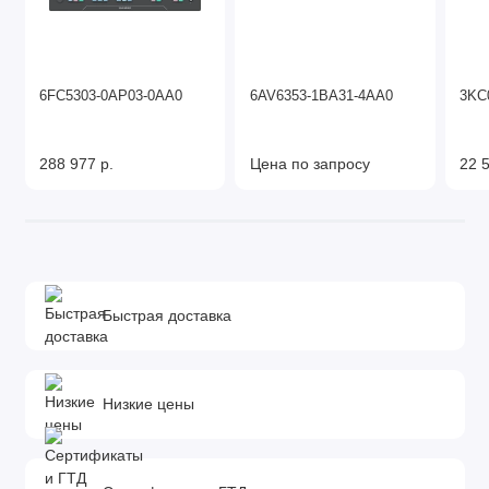
6FC5303-0AP03-0AA0
6AV6353-1BA31-4AA0
3KC
288 977 р.
Цена по запросу
22 5
Быстрая доставка
Низкие цены