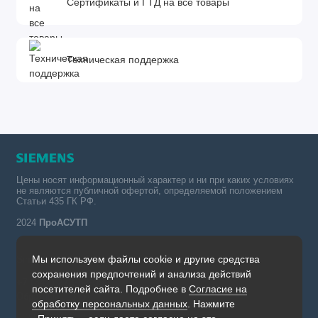
Сертификаты и ГТД на все товары
Техническая поддержка
Цены носят информационный характер и ни при каких условиях
не являются публичной офертой, определяемой положением
Статьи 435 ГК РФ.
2024
ПроАСУТП
Мы используем файлы cookie и другие средства
Simatic в России тел.:
сохранения предпочтений и анализа действий
+7 (342) 273-82-09
посетителей сайта. Подробнее в
Согласие на
Обратный звонок
обработку персональных данных
. Нажмите
Будни, с 09.00 до 19.00