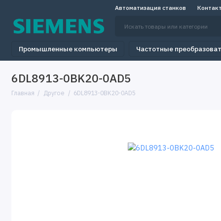
Автоматизация станков
Контак
Промышленные компьютеры
Частотные преобразова
6DL8913-0BK20-0AD5
Главная
Другое
6DL8913-0BK20-0AD5