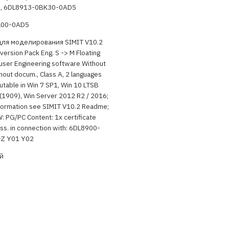
, 6DL8913-0BK30-0AD5
L00-0AD5
ля моделирования SIMIT V10.2
ersion Pack Eng. S -> M Floating
 user Engineering software Without
hout docum., Class A, 2 languages
cutable in Win 7 SP1, Win 10 LTSB
(1909), Win Server 2012 R2 / 2016;
nformation see SIMIT V10.2 Readme;
 PG/PC Content: 1x certificate
ss. in connection with: 6DL8900-
Z Y01 Y02
й