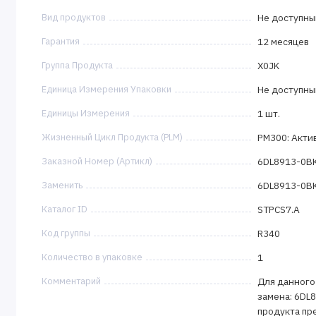
Вид продуктов
Не доступны
Гарантия
12 месяцев
Группа Продукта
X0JK
Единица Измерения Упаковки
Не доступны
Единицы Измерения
1 шт.
Жизненный Цикл Продукта (PLM)
PM300: Акти
Заказной Номер (Артикл)
6DL8913-0B
Заменить
6DL8913-0B
Каталог ID
STPCS7.A
Код группы
R340
Количество в упаковке
1
Комментарий
Для данного
замена: 6DL
продукта пр