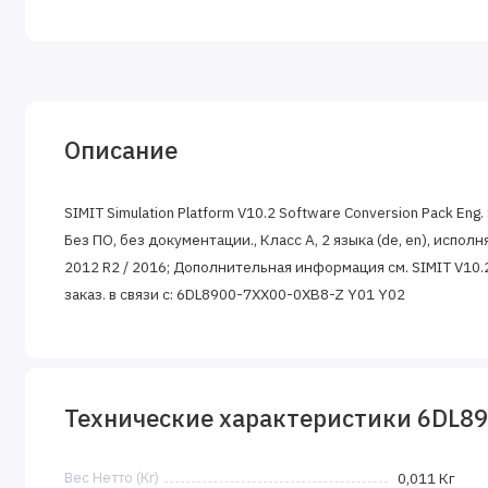
Описание
SIMIT Simulation Platform V10.2 Software Conversion Pack 
Без ПО, без документации., Класс A, 2 языка (de, en), исполня
2012 R2 / 2016; Дополнительная информация см. SIMIT V10.
заказ. в связи с: 6DL8900-7XX00-0XB8-Z Y01 Y02
Технические характеристики 6DL8
Вес Нетто (Кг)
0,011 Кг