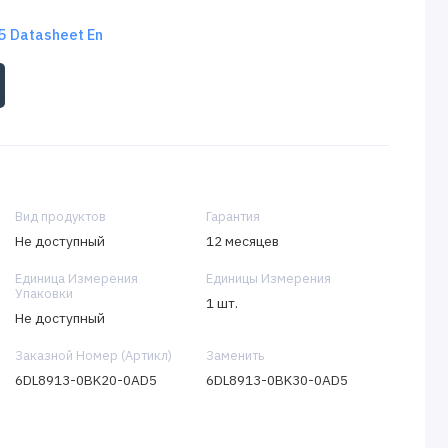
 Datasheet En
Вид продуктов
Гарантия
Не доступный
12 месяцев
Единица Измерения
Единицы Измерения
Упаковки
1 шт.
Не доступный
Заказной Номер (Артикл)
Заменить
6DL8913-0BK20-0AD5
6DL8913-0BK30-0AD5