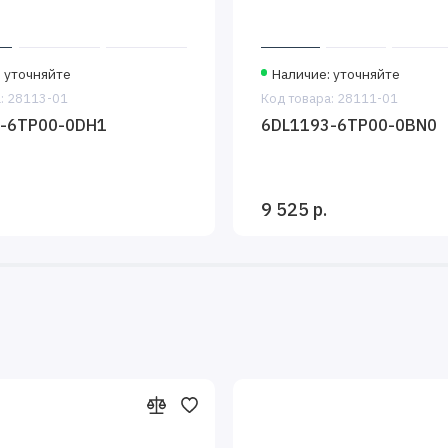
 уточняйте
Наличие: уточняйте
: 28113-01
Код товара: 28111-01
-6TP00-0DH1
6DL1193-6TP00-0BN0
9 525 р.