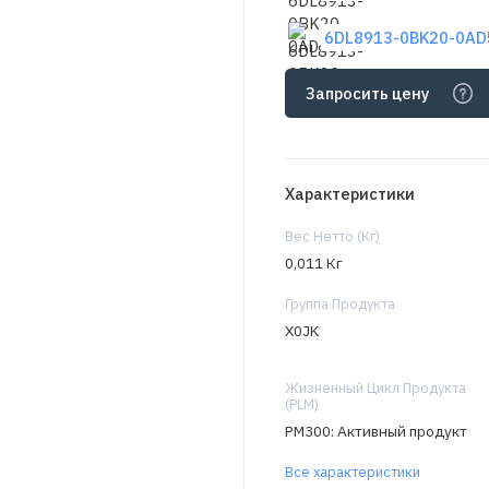
6DL8913-0BK20-0AD5
Запросить цену
Характеристики
Вес Нетто (Кг)
0,011 Кг
Группа Продукта
X0JK
Жизненный Цикл Продукта
(PLM)
PM300: Активный продукт
Все характеристики