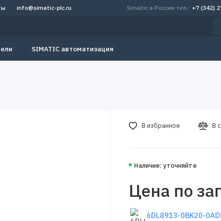
ты
info@simatic-plc.ru
Simatic в России тел.:
+7 (342) 
тели
SIMATIC автоматизация
В избранное
В 
Наличие: уточняйте
Цена по за
6DL8913-0BK20-0AD5