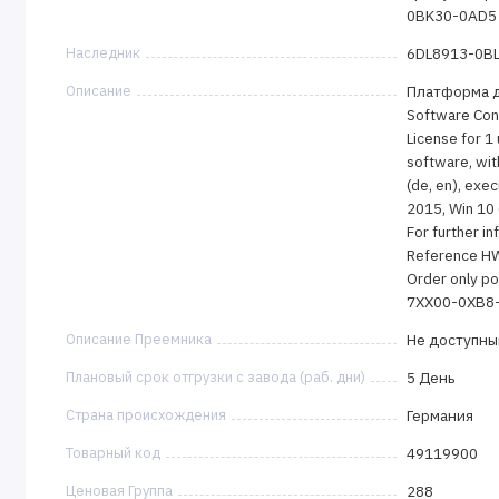
0BK30-0AD5 
Наследник
6DL8913-0B
Описание
Платформа д
Software Conv
License for 1
software, wit
(de, en), exe
2015, Win 10 
For further i
Reference HW:
Order only po
7XX00-0XB8-
Описание Преемника
Не доступны
Плановый срок отгрузки с завода (раб. дни)
5 День
Страна происхождения
Германия
Товарный код
49119900
Ценовая Группа
288