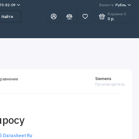
273-82-09
Валюта
Рубль
Корзина
0
Найти
0 р.
Siemens
сравнение
Производитель
просу
 Datasheet Ru