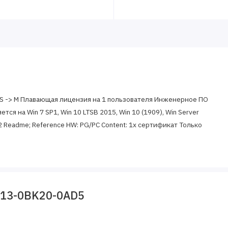
Eng. S -> M Плавающая лицензия на 1 пользователя Инженерное ПО
ется на Win 7 SP1, Win 10 LTSB 2015, Win 10 (1909), Win Server
2 Readme; Reference HW: PG/PC Content: 1х сертификат Только
913-0BK20-0AD5