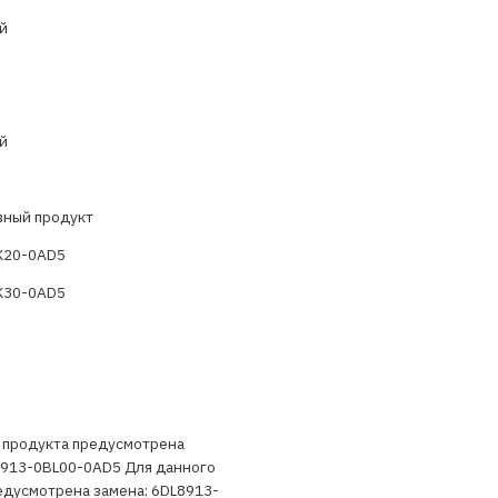
й
й
вный продукт
K20-0AD5
K30-0AD5
 продукта предусмотрена
8913-0BL00-0AD5 Для данного
едусмотрена замена: 6DL8913-