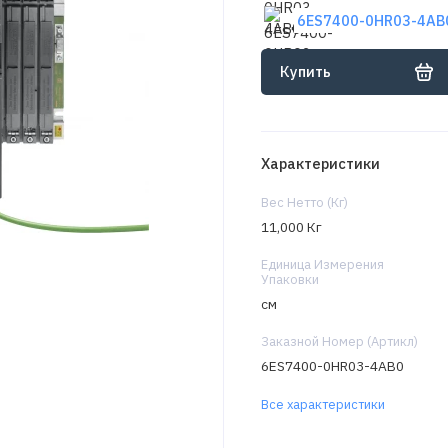
6ES7400-0HR03-4AB0
Купить
Характеристики
Вес Нетто (Кг)
11,000 Кг
Единица Измерения
Упаковки
см
Заказной Номер (Артикл)
6ES7400-0HR03-4AB0
Все характеристики