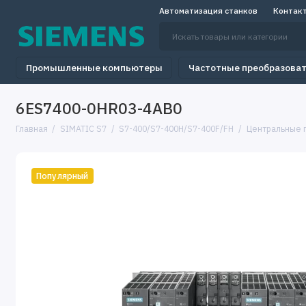
Автоматизация станков
Контак
Промышленные компьютеры
Частотные преобразова
6ES7400-0HR03-4AB0
Главная
SIMATIC S7
S7-400/S7-400H/S7-400F/FH
Центральные 
Популярный