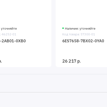
ний для построения схем автоматизированного управления в
;
 уточняйте
Наличие: уточняйте
н программирования;
: 46252-01
Код товара: 57300-01
-2AB01-0XB0
6ES7658-7BX02-0YA0
.
26 217 р.