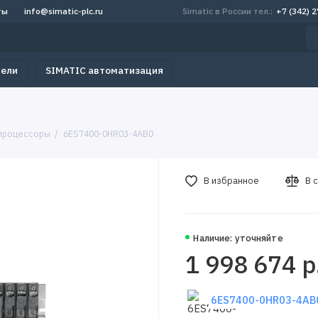
ты
info@simatic-plc.ru
Simatic в России тел.:
+7 (342) 
тели
SIMATIC автоматизация
процессоры
6ES7400-0HR03-4AB0
В избранное
В 
Наличие: уточняйте
1 998 674 р
6ES7400-0HR03-4AB0