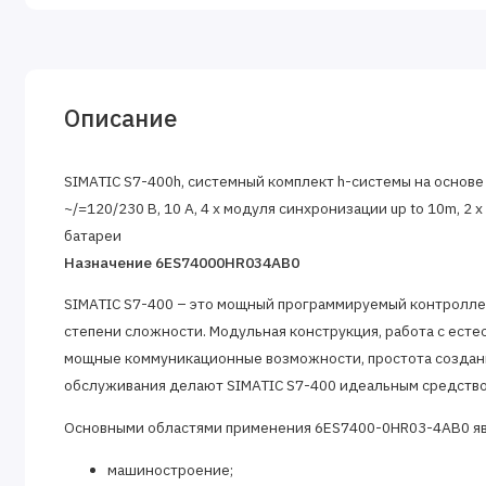
Описание
SIMATIC S7-400h, системный комплект h-системы на основе CP
~/=120/230 В, 10 А, 4 x модуля синхронизации up to 10m, 2 
батареи
Назначение 6ES74000HR034AB0
SIMATIC S7-400 – это мощный программируемый контролле
степени сложности. Модульная конструкция, работа с ест
мощные коммуникационные возможности, простота создани
обслуживания делают SIMATIC S7-400 идеальным средство
Основными областями применения 6ES7400-0HR03-4AB0 я
машиностроение;