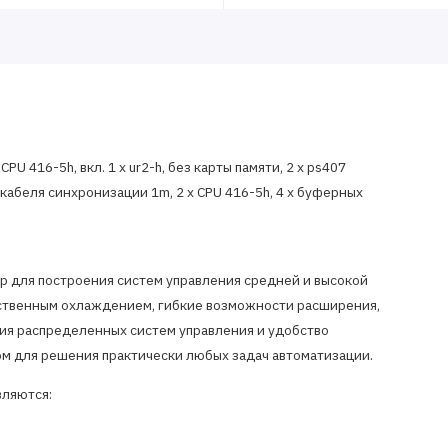
U 416-5h, вкл. 1 x ur2-h, без карты памяти, 2 x ps407
x кабеля синхронизации 1m, 2 x CPU 416-5h, 4 x буферных
р для построения систем управления средней и высокой
ественным охлаждением, гибкие возможности расширения,
я распределенных систем управления и удобство
м для решения практически любых задач автоматизации.
вляются: