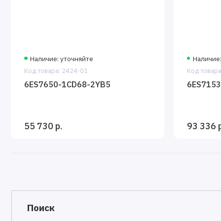
предоставляют возможность получения рентабельных реше
различных областях промышленного производства.
Характеристика элементов управления СИМЕНС:
Большое количество интегрированных возможностей
Наличие: уточняйте
Наличие:
Блочное строение, гарантирующее широкий диапазо
Код товара: 2424-01
Код товара
Уровень напряжения питания устройства: 24В;
6ES7650-1CD68-2YB5
6ES7153
Информационная защищенность;
Производительность;
Поиск неисправностей (интегрированная);
55 730 р.
93 336 р
Легкость установки.
Поиск