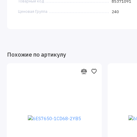
Товарный код
85371091
отвечающие требованиям:
Ценовая Группа
240
классов безопасности AK1…AK6 по DIN V 19250/ DIN V
уровней безопасности SIL 1…SIL 3 по IEC 61508;
категорий безопасности 1…4 по EN 954-1.
В системах, построенных на основе программируемых кон
комбинированное применение компонентов F-систем с ком
Похожие по артикулу
выполнять функции стандартного управления по отношению
противоаварийной защиты по отношению к другой части те
обслуживания стандартных и F-систем используется един
Контроллеры SIMATIC S7-400 /-1500, Failsafe, SIPLUS, 
Контроллеры фирмы SIEMENS 6ES7400-0HR03-4AB0 — это б
создания систем автоматизации высокой и средней степен
Использование естественной системы охлаждения контр
структур локального и распределенного ввода-вывода, м
системы, блочная конструкция, широкие коммуникационны