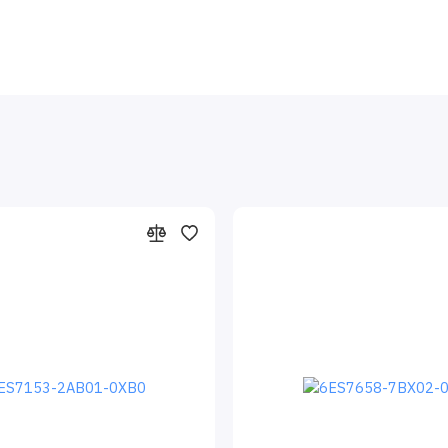
 VDE 0801;
троллеров 6ES7400-0HR03-4AB0, допускается
понентами стандартного исполнения. Такие системы способны
 к одной и функции автоматики безопасности и
хнологического оборудования. Для проектирования и
ый набор промышленного программного обеспечения.
TDC 6ES7400-0HR03-4AB0
лочные программируемые контроллеры, которые созданы для
и сложности.
оллера СИМЕНС 6ES7400-0HR03-4AB0, Функция применение
ножество функций, поддерживаемых на уровне операционной
е возможности, удобство обслуживания и эксплуатации