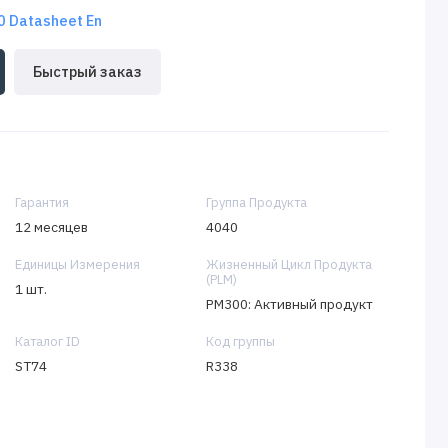
 Datasheet En
Быстрый заказ
Гарантия
Группа Продукта
12 месяцев
4040
Единицы Измерения
Жизненный Цикл Продукта
(PLM)
1 шт.
PM300: Активный продукт
Каталог ID
Код группы
ST74
R338