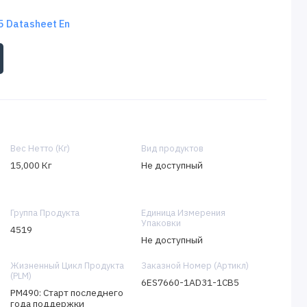
 Datasheet En
Вес Нетто (Кг)
Вид продуктов
15,000 Кг
Не доступный
Группа Продукта
Единица Измерения
Упаковки
4519
Не доступный
Жизненный Цикл Продукта
Заказной Номер (Артикл)
(PLM)
6ES7660-1AD31-1CB5
PM490: Старт последнего
года поддержки