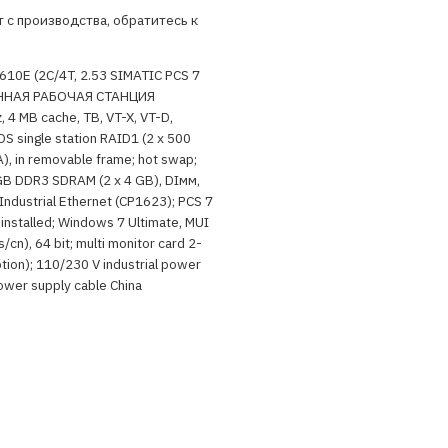
 с производства, обратитесь к
-610E (2C/4T, 2.53 SIMATIC PCS 7
НАЯ РАБОЧАЯ СТАНЦИЯ
 4 MB cache, TB, VT-X, VT-D,
S single station RAID1 (2 x 500
, in removable frame; hot swap;
 GB DDR3 SDRAM (2 x 4 GB), DIмм,
 Industrial Ethernet (CP1623); PCS 7
installed; Windows 7 Ultimate, MUI
s/cn), 64 bit; multi monitor card 2-
ption); 110/230 V industrial power
Power supply cable China