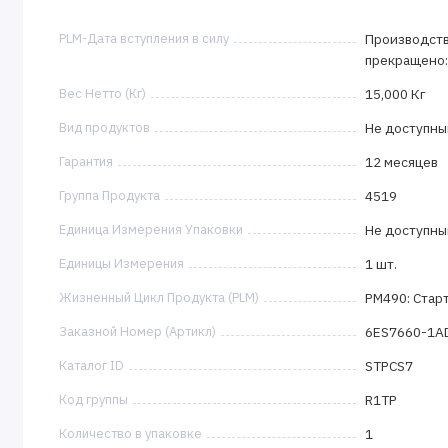
PLM-Дата вступления в силу
Производств
прекращено:
Вес Нетто (Кг)
15,000 Кг
Вид продуктов
Не доступны
Гарантия
12 месяцев
Группа Продукта
4519
Единица Измерения Упаковки
Не доступны
Единицы Измерения
1 шт.
Жизненный Цикл Продукта (PLM)
PM490: Стар
Заказной Номер (Артикл)
6ES7660-1A
Каталог ID
STPCS7
Код группы
R1TP
Количество в упаковке
1