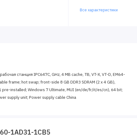
Все характеристики
рабочая станция IPC647C, GHz, 4 MB cache, TB, VT-X, VT-D, EM64-
vable frame; hot swap; front-side 8 GB DDR3 SDRAM (2 x 4 GB),
 pre-installed; Windows 7 Ultimate, MUI (en/de/fr/it/es/cn), 64 bit;
ower supply unit; Power supply cable China
660-1AD31-1CB5