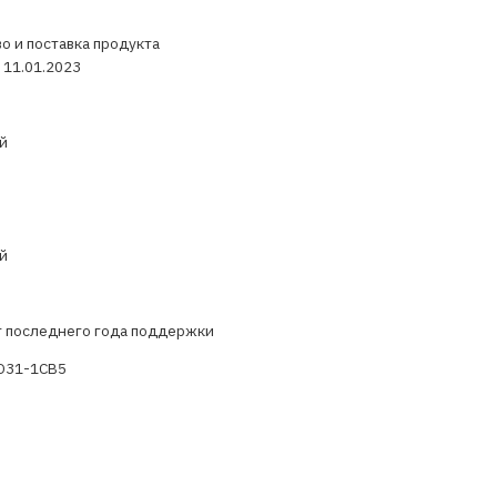
о и поставка продукта
 11.01.2023
й
й
т последнего года поддержки
D31-1CB5