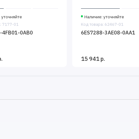
 уточняйте
Наличие: уточняйте
: 7177-01
Код товара: 62467-01
-4FB01-0AB0
6ES7288-3AE08-0AA1
.
15 941 р.