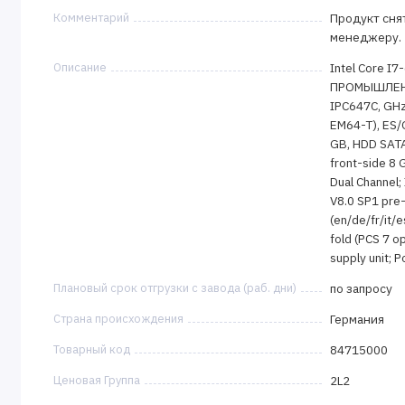
Комментарий
Продукт снят
менеджеру.
Описание
Intel Core I7
ПРОМЫШЛЕН
IPC647C, GHz,
EM64-T), ES/O
GB, HDD SATA)
front-side 8
Dual Channel;
V8.0 SP1 pre-
(en/de/fr/it/e
fold (PCS 7 o
supply unit; 
Плановый срок отгрузки с завода (раб. дни)
по запросу
Страна происхождения
Германия
Товарный код
84715000
Ценовая Группа
2L2