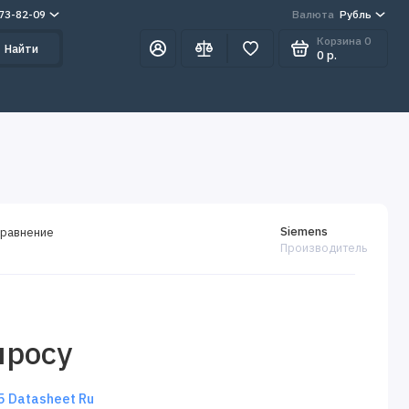
273-82-09
Валюта
Рубль
Корзина
0
Найти
0 р.
Siemens
сравнение
Производитель
просу
 Datasheet Ru