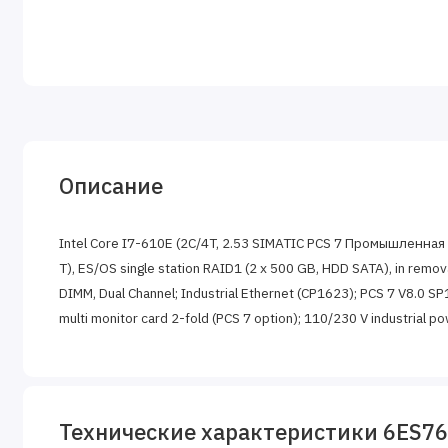
Описание
Intel Core I7-610E (2C/4T, 2.53 SIMATIC PCS 7 Промышленная 
T), ES/OS single station RAID1 (2 x 500 GB, HDD SATA), in remo
DIMM, Dual Channel; Industrial Ethernet (CP1623); PCS 7 V8.0 SP1
multi monitor card 2-fold (PCS 7 option); 110/230 V industrial p
Технические характеристики 6ES7