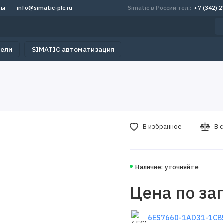
ты
info@simatic-plc.ru
Simatic в России тел.:
+7 (342) 
тели
SIMATIC автоматизация
В избранное
В 
Наличие: уточняйте
Цена по за
6ES7660-1AD31-1CB5