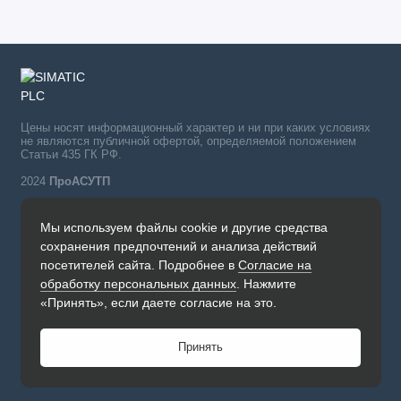
Цены носят информационный характер и ни при каких условиях
не являются публичной офертой, определяемой положением
Статьи 435 ГК РФ.
2024
ПроАСУТП
Мы используем файлы cookie и другие средства
Simatic в России тел.:
сохранения предпочтений и анализа действий
+7 (342) 273-82-09
посетителей сайта. Подробнее в
Согласие на
Обратный звонок
обработку персональных данных
. Нажмите
Будни, с 09.00 до 19.00
«Принять», если даете согласие на это.
Принять