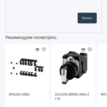
Рекомендуем посмотреть
3RA2923-2BB2
3SU1100-2BM60-3NA0-Z
3RF
Y15