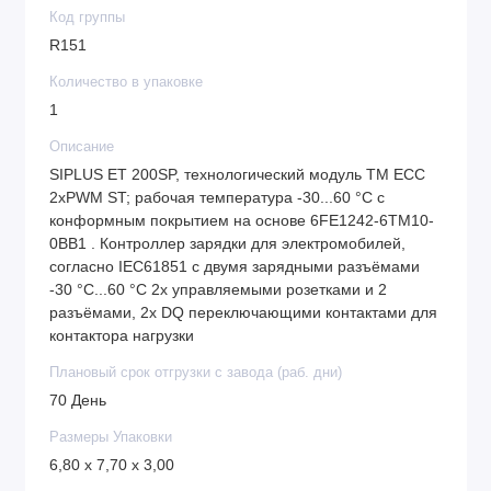
Код группы
R151
Количество в упаковке
1
Описание
SIPLUS ET 200SP, технологический модуль TM ECC
2xPWM ST; рабочая температура -30...60 °C с
конформным покрытием на основе 6FE1242-6TM10-
0BB1 . Контроллер зарядки для электромобилей,
согласно IEC61851 с двумя зарядными разъёмами
-30 °C...60 °C 2x управляемыми розетками и 2
разъёмами, 2x DQ переключающими контактами для
контактора нагрузки
Плановый срок отгрузки с завода (раб. дни)
70 День
Размеры Упаковки
6,80 x 7,70 x 3,00