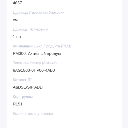
4657
Единица Измерения Упаковки
см
Единицы Измерения
1 шт.
Жизненный Цикл Продукта (PLM)
PM300: Активный продукт
Заказной Номер (Артикл)
6AG1500-0HP00-4AB0
Каталог ID
A&DSE/SIP ADD
Код группы
R151
Количество в упаковке
1