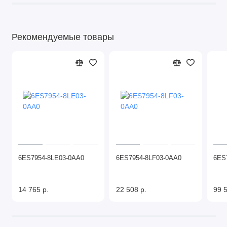
Рекомендуемые товары
6ES7954-8LE03-0AA0
6ES7954-8LF03-0AA0
6ES
14 765 р.
22 508 р.
99 5