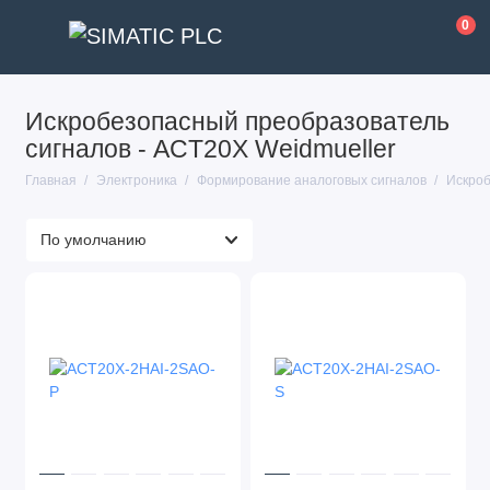
0
Искробезопасный преобразователь
сигналов - ACT20X Weidmueller
Главная
Электроника
Формирование аналоговых сигналов
Искроб