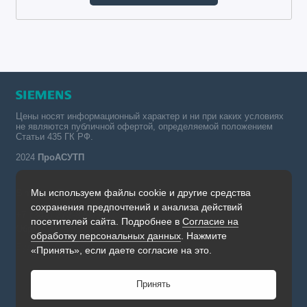
Цены носят информационный характер и ни при каких условиях
не являются публичной офертой, определяемой положением
Статьи 435 ГК РФ.
2024
ПроАСУТП
Мы используем файлы cookie и другие средства
Simatic в России тел.:
сохранения предпочтений и анализа действий
+7 (342) 273-82-09
посетителей сайта. Подробнее в
Согласие на
Обратный звонок
обработку персональных данных
. Нажмите
Будни, с 09.00 до 19.00
«Принять», если даете согласие на это.
Принять